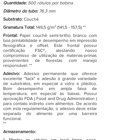
Quantidade:
500 rótulos por bobina
Diâmetro do tubo:
76.3 mm
Substrato:
Couchê
Gramatura Total:
149,5 g/m² (141,5 - 157,5) **
Frontal:
Papel couchê semi-brilho branco com
boa printabilidade e desempenho em impressão
flexográfica e offset. Este frontal possui
certificação FSC®, atestando nosso
compromisso de utilização de matérias-primas
provenientes de florestas com manejo
responsável. **
Adesivo:
Adesivo permanente que oferece
excelente "tack" e adesão à grande variedade
de substratos, em especial a vidro e plástico.
Bom desempenho em ampla faixa de
temperatura, em especial às baixas. Possui
aprovação FDA ( Food and Drug Administration )
para contato indireto com alimentos. De acordo
com esta regulamentação, o adesivo deve estar
separado do alimento por uma barreira
funcional.
**
Armazenamento:
1. Manter os rótulos em local limpo, seco,