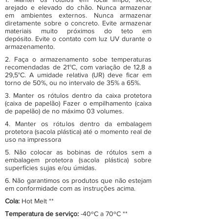
arejado e elevado do chão. Nunca armazenar
em ambientes externos. Nunca armazenar
diretamente sobre o concreto. Evite armazenar
materiais muito próximos do teto em
depósito. Evite o contato com luz UV durante o
armazenamento.
2. Faça o armazenamento sobe temperaturas
recomendadas de 21°C, com variação de 12,8 a
29,5°C. A umidade relativa (UR) deve ficar em
torno de 50%, ou no intervalo de 35% a 65%.
3. Manter os rótulos dentro da caixa protetora
(caixa de papelão) Fazer o empilhamento (caixa
de papelão) de no máximo 03 volumes.
4. Manter os rótulos dentro da embalagem
protetora (sacola plástica) até o momento real de
uso na impressora
5. Não colocar as bobinas de rótulos sem a
embalagem protetora (sacola plástica) sobre
superfícies sujas e/ou úmidas.
6. Não garantimos os produtos que não estejam
em conformidade com as instruções acima.
Cola:
Hot Melt **
Temperatura de serviço:
-40ºC a 70ºC **