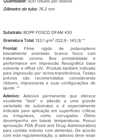
Quantidade:
500 rótulos por bobina
Diâmetro do tubo:
76.3 mm
Substrato:
BOPP FOSCO DFAM 430
Gramatura Total:
133,1 g/m² (122,9 - 143,3) **
Frontal:
Filme rígido de polipropileno
biaxialmente orientado branco fosco com
tratamento corona. Boa printabilidade e
performance em impressão flexográfica base
solvente e offset UV. Produto também indicado
para impressão por termo-transferência. Testes
prévios são recomendados considerando
ribbons, impressoras e suas configurações de
ajuste. **
Adesivo:
Adesivo permanente que oferece
excelente "tack" e adesão a uma grande
variedade de substratos e é especialmente
indicado para aplicação em superfícies críticas
ou irregulares, como corrugados. Ótimo
desempenho em baixas temperaturas. Possui
aprovação FDA (Food and Drug Administration)
para contato indireto com alimentos. De acordo
com esta regulamentação, o adesivo deve estar