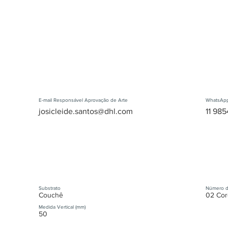
E-mail Responsável Aprovação de Arte
WhatsApp
josicleide.santos@dhl.com
11 985
Substrato
Número d
Couchê
02 Cor
Medida Vertical (mm)
50