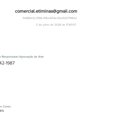
comercial.etiminas@gmail.com
54880cfe-5f96-410a-859a-93e50271482e
2 de julho de 2026 às 17:40:57
 Responsável Aprovação de Arte
42-1987
e Cores
es