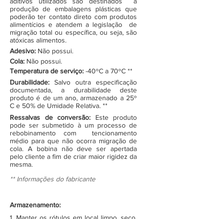
aditivos utilizados são destinados à
produção de embalagens plásticas que
poderão ter contato direto com produtos
alimentícios e atendem a legislação de
migração total ou específica, ou seja, são
atóxicas alimentos.
Adesivo:
Não possui.
Cola:
Não possui.
Temperatura de serviço:
-40ºC a 70ºC **
Durabilidade:
Salvo outra especificação
documentada, a durabilidade deste
produto é de um ano, armazenado a 25º
C e 50% de Umidade Relativa. **
Ressalvas de conversão:
Este produto
pode ser submetido à um processo de
rebobinamento com tencionamento
médio para que não ocorra migração de
cola. A bobina não deve ser apertada
pelo cliente a fim de criar maior rigidez da
mesma.
** Informações do fabricante
Armazenamento:
1. Manter os rótulos em local limpo, seco,