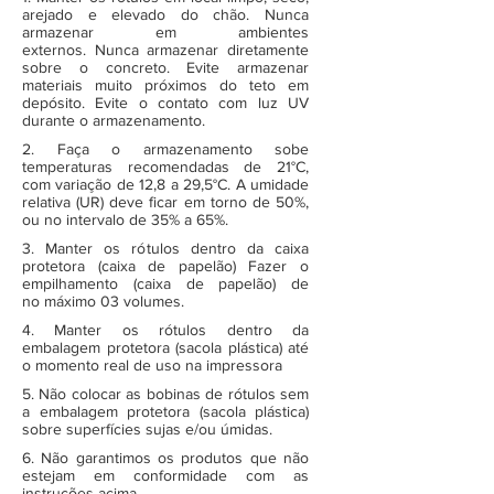
arejado e elevado do chão. Nunca
armazenar em ambientes
externos. Nunca armazenar diretamente
sobre o concreto. Evite armazenar
materiais muito próximos do teto em
depósito. Evite o contato com luz UV
durante o armazenamento.
2. Faça o armazenamento sobe
temperaturas recomendadas de 21°C,
com variação de 12,8 a 29,5°C. A umidade
relativa (UR) deve ficar em torno de 50%,
ou no intervalo de 35% a 65%.
3. Manter os rótulos dentro da caixa
protetora (caixa de papelão) Fazer o
empilhamento (caixa de papelão) de
no máximo 03 volumes.
4. Manter os rótulos dentro da
embalagem protetora (sacola plástica) até
o momento real de uso na impressora
5. Não colocar as bobinas de rótulos sem
a embalagem protetora (sacola plástica)
sobre superfícies sujas e/ou úmidas.
6. Não garantimos os produtos que não
estejam em conformidade com as
instruções acima.