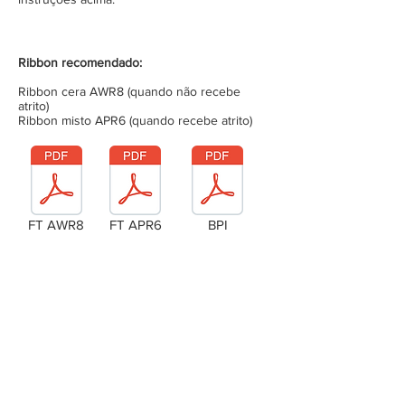
Ribbon recomendado:
Ribbon cera AWR8 (quando não recebe
atrito)
Ribbon misto APR6 (quando recebe atrito)
FT AWR8
FT APR6
BPI
Laudo Técnico
Metragem da bobina (completa)
Tensão da bobina