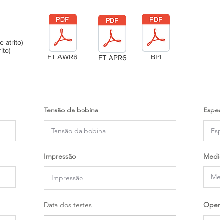
atrito)
ito)
FT AWR8
BPI
FT APR6
Tensão da bobina
Espes
Impressão
Medi
Data dos testes
Oper