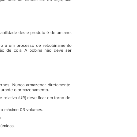
rabilidade deste produto é de um ano,
do à um processo de rebobinamento
ão de cola. A bobina não deve ser
ternos. Nunca armazenar diretamente
 durante o armazenamento.
relativa (UR) deve ficar em torno de
e no máximo 03 volumes.
a
 úmidas.