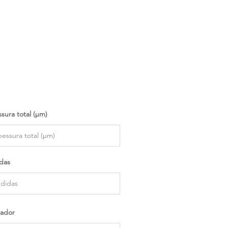
sura total (µm)
das
ador