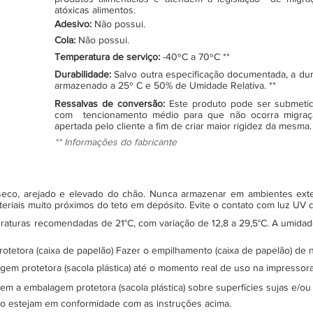
atóxicas alimentos.
Adesivo:
Não possui.
Cola:
Não possui.
Temperatura de serviço:
-40ºC a 70ºC **
Durabilidade:
Salvo outra especificação documentada, a du
armazenado a 25º C e 50% de Umidade Relativa. **
Ressalvas de conversão:
Este produto pode ser submeti
com tencionamento médio para que não ocorra migraç
apertada pelo cliente a fim de criar maior rigidez da mesma.
** Informações do fabricante
, seco, arejado e elevado do chão. Nunca armazenar em ambientes ex
teriais muito próximos do teto em depósito. Evite o contato com luz UV
turas recomendadas de 21°C, com variação de 12,8 a 29,5°C. A umidade 
protetora (caixa de papelão) Fazer o empilhamento (caixa de papelão) d
gem protetora (sacola plástica) até o momento real de uso na impressor
sem a embalagem protetora (sacola plástica) sobre superfícies sujas e/ou
ão estejam em conformidade com as instruções acima.