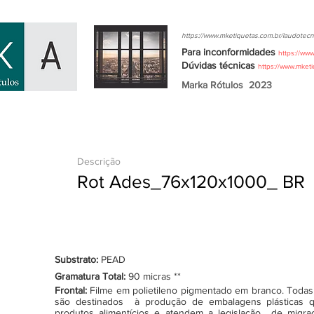
https://www.mketiquetas.com.br/laudotecn
Para inconformidades
https://ww
Dúvidas
técnicas
https://www.mket
Marka Rótulos
2023
Descrição
Rot Ades_76x120x1000_ BR
Substrato:
PEAD
Gramatura Total:
90 micras **
Frontal:
Filme em polietileno pigmentado em branco. Todas as
são destinados à produção de embalagens plásticas q
produtos alimentícios e atendem a legislação de migraçã