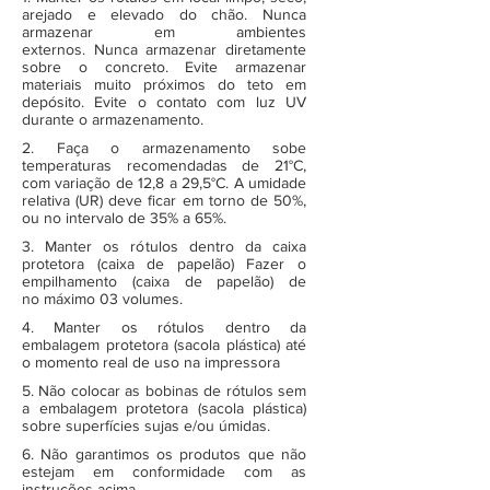
arejado e elevado do chão. Nunca
armazenar em ambientes
externos. Nunca armazenar diretamente
sobre o concreto. Evite armazenar
materiais muito próximos do teto em
depósito. Evite o contato com luz UV
durante o armazenamento.
2. Faça o armazenamento sobe
temperaturas recomendadas de 21°C,
com variação de 12,8 a 29,5°C. A umidade
relativa (UR) deve ficar em torno de 50%,
ou no intervalo de 35% a 65%.
3. Manter os rótulos dentro da caixa
protetora (caixa de papelão) Fazer o
empilhamento (caixa de papelão) de
no máximo 03 volumes.
4. Manter os rótulos dentro da
embalagem protetora (sacola plástica) até
o momento real de uso na impressora
5. Não colocar as bobinas de rótulos sem
a embalagem protetora (sacola plástica)
sobre superfícies sujas e/ou úmidas.
6. Não garantimos os produtos que não
estejam em conformidade com as
instruções acima.