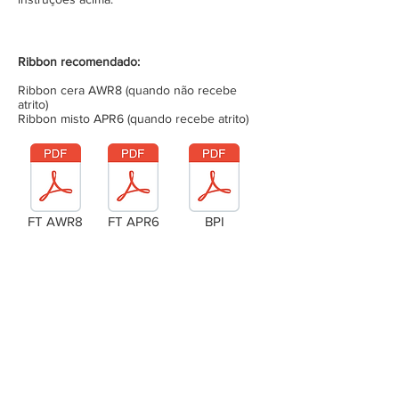
Ribbon recomendado:
Ribbon cera AWR8 (quando não recebe
atrito)
Ribbon misto APR6 (quando recebe atrito)
FT AWR8
FT APR6
BPI
Laudo Técnico
Metragem da bobina (completa)
Tensão da bobina