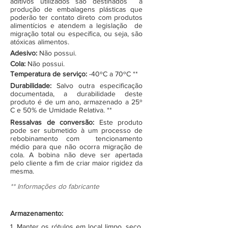
aditivos utilizados são destinados à
produção de embalagens plásticas que
poderão ter contato direto com produtos
alimentícios e atendem a legislação de
migração total ou específica, ou seja, são
atóxicas alimentos.
Adesivo:
Não possui.
Cola:
Não possui.
Temperatura de serviço:
-40ºC a 70ºC **
Durabilidade:
Salvo outra especificação
documentada, a durabilidade deste
produto é de um ano, armazenado a 25º
C e 50% de Umidade Relativa. **
Ressalvas de conversão:
Este produto
pode ser submetido à um processo de
rebobinamento com tencionamento
médio para que não ocorra migração de
cola. A bobina não deve ser apertada
pelo cliente a fim de criar maior rigidez da
mesma.
** Informações do fabricante
Armazenamento:
1. Manter os rótulos em local limpo, seco,