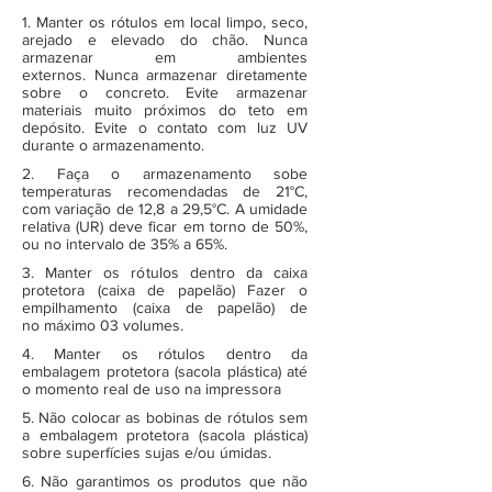
1. Manter os rótulos em local limpo, seco,
arejado e elevado do chão. Nunca
armazenar em ambientes
externos. Nunca armazenar diretamente
sobre o concreto. Evite armazenar
materiais muito próximos do teto em
depósito. Evite o contato com luz UV
durante o armazenamento.
2. Faça o armazenamento sobe
temperaturas recomendadas de 21°C,
com variação de 12,8 a 29,5°C. A umidade
relativa (UR) deve ficar em torno de 50%,
ou no intervalo de 35% a 65%.
3. Manter os rótulos dentro da caixa
protetora (caixa de papelão) Fazer o
empilhamento (caixa de papelão) de
no máximo 03 volumes.
4. Manter os rótulos dentro da
embalagem protetora (sacola plástica) até
o momento real de uso na impressora
5. Não colocar as bobinas de rótulos sem
a embalagem protetora (sacola plástica)
sobre superfícies sujas e/ou úmidas.
6. Não garantimos os produtos que não