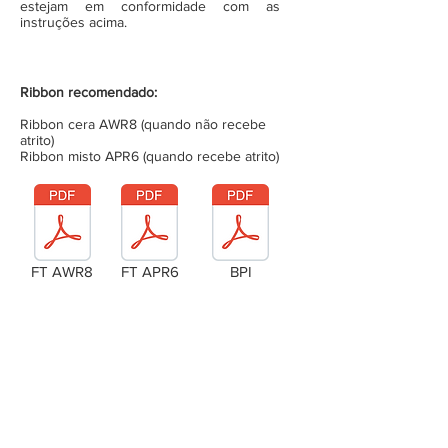
estejam em conformidade com as
instruções acima.
Ribbon recomendado:
Ribbon cera AWR8 (quando não recebe
atrito)
Ribbon misto APR6 (quando recebe atrito)
FT AWR8
FT APR6
BPI
Laudo Técnico
Metragem da bobina (completa)