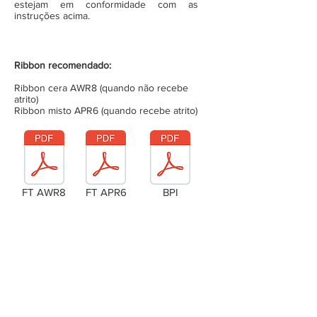
estejam em conformidade com as
instruções acima.
Ribbon recomendado:
Ribbon cera AWR8 (quando não recebe
atrito)
Ribbon misto APR6 (quando recebe atrito)
FT AWR8
FT APR6
BPI
Laudo Técnico
Metragem da bobina (completa)