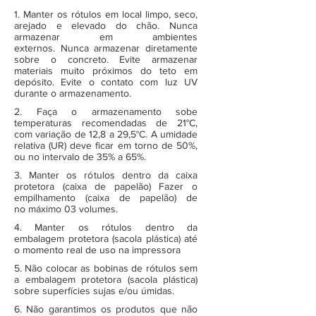
1. Manter os rótulos em local limpo, seco,
arejado e elevado do chão. Nunca
armazenar em ambientes
externos. Nunca armazenar diretamente
sobre o concreto. Evite armazenar
materiais muito próximos do teto em
depósito. Evite o contato com luz UV
durante o armazenamento.
2. Faça o armazenamento sobe
temperaturas recomendadas de 21°C,
com variação de 12,8 a 29,5°C. A umidade
relativa (UR) deve ficar em torno de 50%,
ou no intervalo de 35% a 65%.
3. Manter os rótulos dentro da caixa
protetora (caixa de papelão) Fazer o
empilhamento (caixa de papelão) de
no máximo 03 volumes.
4. Manter os rótulos dentro da
embalagem protetora (sacola plástica) até
o momento real de uso na impressora
5. Não colocar as bobinas de rótulos sem
a embalagem protetora (sacola plástica)
sobre superfícies sujas e/ou úmidas.
6. Não garantimos os produtos que não