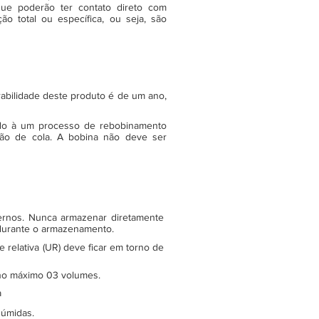
ue poderão ter contato direto com
o total ou específica, ou seja, são
rabilidade deste produto é de um ano,
do à um processo de rebobinamento
ão de cola. A bobina não deve ser
ternos. Nunca armazenar diretamente
 durante o armazenamento.
relativa (UR) deve ficar em torno de
e no máximo 03 volumes.
a
 úmidas.