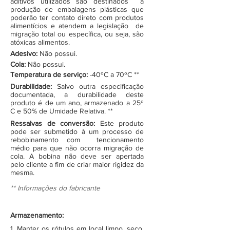
aditivos utilizados são destinados à
produção de embalagens plásticas que
poderão ter contato direto com produtos
alimentícios e atendem a legislação de
migração total ou específica, ou seja, são
atóxicas alimentos.
Adesivo:
Não possui.
Cola:
Não possui.
Temperatura de serviço:
-40ºC a 70ºC **
Durabilidade:
Salvo outra especificação
documentada, a durabilidade deste
produto é de um ano, armazenado a 25º
C e 50% de Umidade Relativa. **
Ressalvas de conversão:
Este produto
pode ser submetido à um processo de
rebobinamento com tencionamento
médio para que não ocorra migração de
cola. A bobina não deve ser apertada
pelo cliente a fim de criar maior rigidez da
mesma.
** Informações do fabricante
Armazenamento:
1. Manter os rótulos em local limpo, seco,