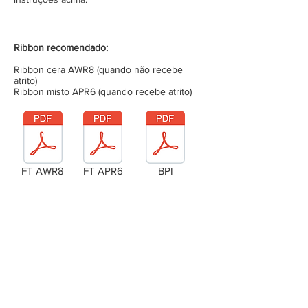
Ribbon recomendado:
Ribbon cera AWR8 (quando não recebe
atrito)
Ribbon misto APR6 (quando recebe atrito)
FT AWR8
FT APR6
BPI
Laudo Técnico
Metragem da bobina (completa)
Tensão da bobina