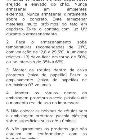
arejado e elevado do chão. Nunca
armazenar em ambientes
externos. Nunca armazenar diretamente
sobre o concreto. Evite armazenar
materiais muito próximos do teto em
depósito. Evite o contato com luz UV
durante o armazenamento.
2. Faça o armazenamento sobe
temperaturas recomendadas de 21°C,
com variação de 12,8 a 29,5°C. A umidade
relativa (UR) deve ficar em torno de 50%,
ou no intervalo de 35% a 65%.
3. Manter os rótulos dentro da caixa
protetora (caixa de papelão) Fazer o
empilhamento (caixa de papelão) de
no máximo 03 volumes.
4. Manter os rótulos dentro da
embalagem protetora (sacola plástica) até
o momento real de uso na impressora
5. Não colocar as bobinas de rótulos sem
a embalagem protetora (sacola plástica)
sobre superfícies sujas e/ou úmidas.
6. Não garantimos os produtos que não
estejam em conformidade com as
instruções acima.