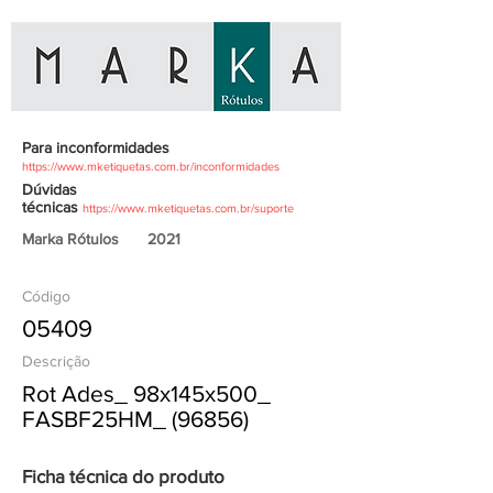
Para inconformidades
https://www.mketiquetas.com.br/inconformidades
Dúvidas
técnicas
https://www.mketiquetas.com.br/suporte
Marka Rótulos
2021
Código
05409
Descrição
Rot Ades_ 98x145x500_
FASBF25HM_ (96856)
Ficha técnica do produto