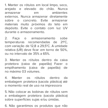
1. Manter os rótulos em local limpo, seco,
arejado e elevado do chão. Nunca
armazenar em ambientes
externos. Nunca armazenar diretamente
sobre o concreto. Evite armazenar
materiais muito próximos do teto em
depósito. Evite o contato com luz UV
durante o armazenamento.
2. Faça o armazenamento sobe
temperaturas recomendadas de 21°C,
com variação de 12,8 a 29,5°C. A umidade
relativa (UR) deve ficar em torno de 50%,
ou no intervalo de 35% a 65%.
3. Manter os rótulos dentro da caixa
protetora (caixa de papelão) Fazer o
empilhamento (caixa de papelão) de
no máximo 03 volumes.
4. Manter os rótulos dentro da
embalagem protetora (sacola plástica) até
o momento real de uso na impressora
5. Não colocar as bobinas de rótulos sem
a embalagem protetora (sacola plástica)
sobre superfícies sujas e/ou úmidas.
6. Não garantimos os produtos que não