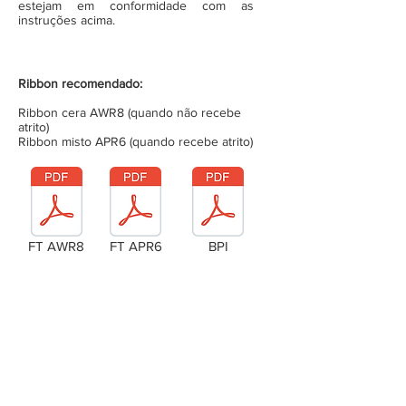
estejam em conformidade com as
instruções acima.
Ribbon recomendado:
Ribbon cera AWR8 (quando não recebe
atrito)
Ribbon misto APR6 (quando recebe atrito)
FT AWR8
FT APR6
BPI
Laudo Técnico
Metragem da bobina (completa)