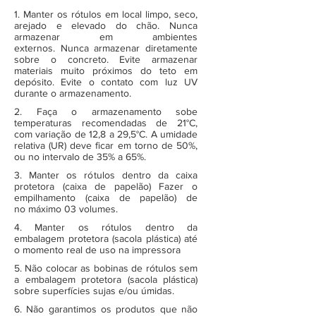
1. Manter os rótulos em local limpo, seco,
arejado e elevado do chão. Nunca
armazenar em ambientes
externos. Nunca armazenar diretamente
sobre o concreto. Evite armazenar
materiais muito próximos do teto em
depósito. Evite o contato com luz UV
durante o armazenamento.
2. Faça o armazenamento sobe
temperaturas recomendadas de 21°C,
com variação de 12,8 a 29,5°C. A umidade
relativa (UR) deve ficar em torno de 50%,
ou no intervalo de 35% a 65%.
3. Manter os rótulos dentro da caixa
protetora (caixa de papelão) Fazer o
empilhamento (caixa de papelão) de
no máximo 03 volumes.
4. Manter os rótulos dentro da
embalagem protetora (sacola plástica) até
o momento real de uso na impressora
5. Não colocar as bobinas de rótulos sem
a embalagem protetora (sacola plástica)
sobre superfícies sujas e/ou úmidas.
6. Não garantimos os produtos que não