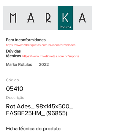
Para inconformidades
https://www.mketiquetas.com.br/inconformidades
Dúvidas
técnicas
https://www.mketiquetas.com.br/suporte
Marka Rótulos
2022
Código
05410
Descrição
Rot Ades_ 98x145x500_
FASBF25HM_ (96855)
Ficha técnica do produto