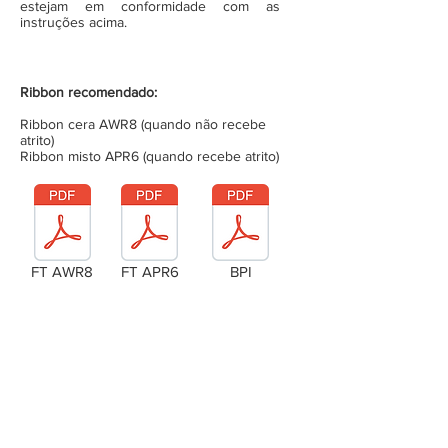
estejam em conformidade com as
instruções acima.
Ribbon recomendado:
Ribbon cera AWR8 (quando não recebe
atrito)
Ribbon misto APR6 (quando recebe atrito)
FT AWR8
FT APR6
BPI
Laudo Técnico
Metragem da bobina (completa)