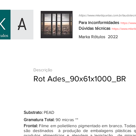
https://www.mketiquetas.com.br/laudotecn
Para inconformidades
https://ww
Dúvidas
técnicas
https://www.mket
Marka Rótulos
2022
Descrição
Rot Ades_90x61x1000_BR
Substrato:
PEAD
Gramatura Total:
90 micras **
Frontal:
Filme em polietileno pigmentado em branco. Todas as
são destinados à produção de embalagens plásticas q
produtos alimentícios e atendem a legislação de migraçã