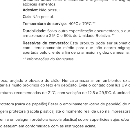
atóxicas alimentos.
Adesivo:
Não possui.
Cola:
Não possui.
Temperatura de serviço:
-40ºC a 70ºC **
Durabilidade:
Salvo outra especificação documentada, a du
armazenado a 25º C e 50% de Umidade Relativa. **
Ressalvas de conversão:
Este produto pode ser submeti
com tencionamento médio para que não ocorra migraç
apertada pelo cliente a fim de criar maior rigidez da mesma.
** Informações do fabricante
, seco, arejado e elevado do chão. Nunca armazenar em ambientes ex
teriais muito próximos do teto em depósito. Evite o contato com luz UV
turas recomendadas de 21°C, com variação de 12,8 a 29,5°C. A umidade 
protetora (caixa de papelão) Fazer o empilhamento (caixa de papelão) d
gem protetora (sacola plástica) até o momento real de uso na impressor
sem a embalagem protetora (sacola plástica) sobre superfícies sujas e/ou
ão estejam em conformidade com as instruções acima.