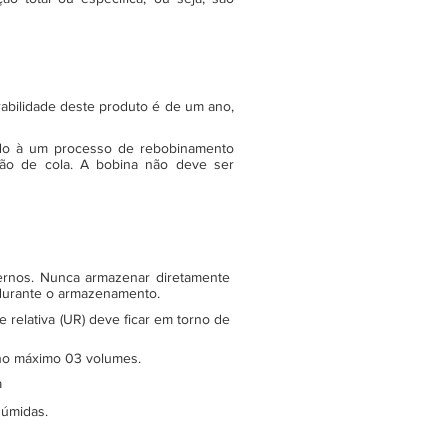
rabilidade deste produto é de um ano,
do à um processo de rebobinamento
ão de cola. A bobina não deve ser
ternos. Nunca armazenar diretamente
 durante o armazenamento.
relativa (UR) deve ficar em torno de
e no máximo 03 volumes.
a
 úmidas.