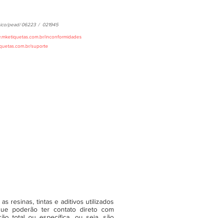
ico/pead/
06223
/
021945
w.mketiquetas.com.br/inconformidades
iquetas.com.br/suporte
 resinas, tintas e aditivos utilizados
ue poderão ter contato direto com
o total ou específica, ou seja, são