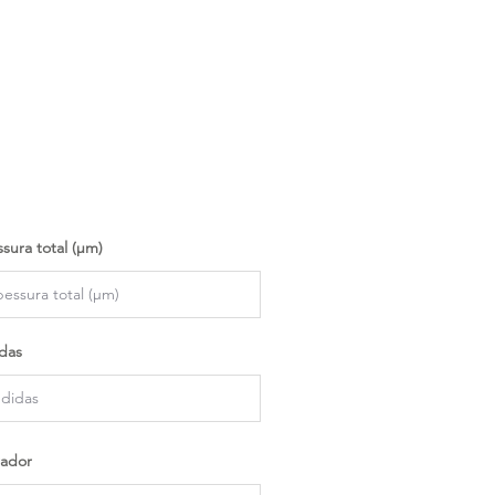
sura total (µm)
das
ador