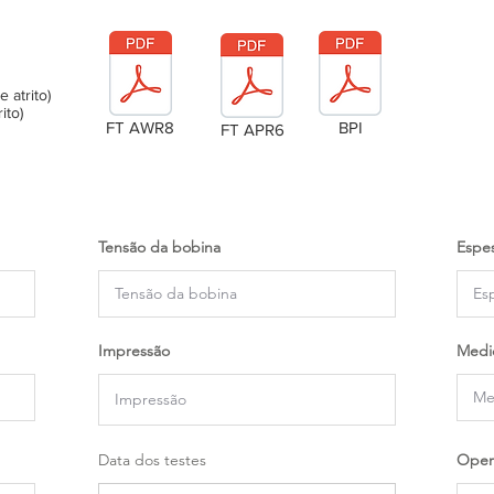
atrito)
ito)
FT AWR8
BPI
FT APR6
Tensão da bobina
Espes
Impressão
Medi
Data dos testes
Oper