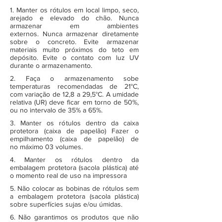
1. Manter os rótulos em local limpo, seco,
arejado e elevado do chão. Nunca
armazenar em ambientes
externos. Nunca armazenar diretamente
sobre o concreto. Evite armazenar
materiais muito próximos do teto em
depósito. Evite o contato com luz UV
durante o armazenamento.
2. Faça o armazenamento sobe
temperaturas recomendadas de 21°C,
com variação de 12,8 a 29,5°C. A umidade
relativa (UR) deve ficar em torno de 50%,
ou no intervalo de 35% a 65%.
3. Manter os rótulos dentro da caixa
protetora (caixa de papelão) Fazer o
empilhamento (caixa de papelão) de
no máximo 03 volumes.
4. Manter os rótulos dentro da
embalagem protetora (sacola plástica) até
o momento real de uso na impressora
5. Não colocar as bobinas de rótulos sem
a embalagem protetora (sacola plástica)
sobre superfícies sujas e/ou úmidas.
6. Não garantimos os produtos que não