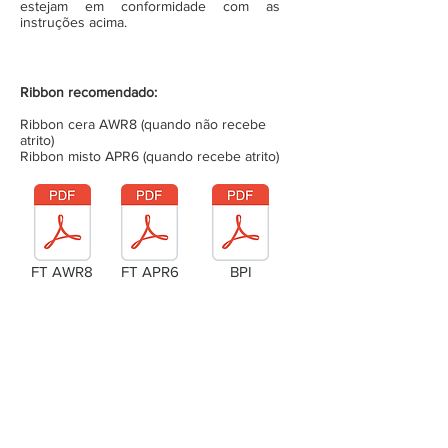
estejam em conformidade com as
instruções acima.
Ribbon recomendado:
Ribbon cera AWR8 (quando não recebe
atrito)
Ribbon misto APR6 (quando recebe atrito)
FT AWR8
FT APR6
BPI
Laudo Técnico
Metragem da bobina (completa)