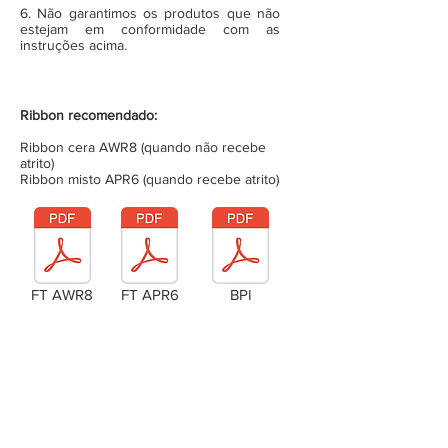
6. Não garantimos os produtos que não
estejam em conformidade com as
instruções acima.
Ribbon recomendado:
Ribbon cera AWR8 (quando não recebe
atrito)
Ribbon misto APR6 (quando recebe atrito)
FT AWR8
FT APR6
BPI
Laudo Técnico
Metragem da bobina (completa)