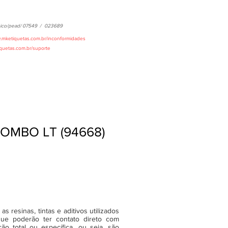
ico/pead/
07549
/
023689
w.mketiquetas.com.br/inconformidades
iquetas.com.br/suporte
LOMBO LT (94668)
 resinas, tintas e aditivos utilizados
ue poderão ter contato direto com
o total ou específica, ou seja, são