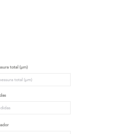
sura total (µm)
das
ador