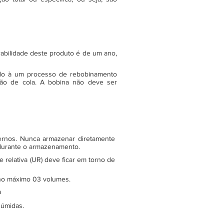
rabilidade deste produto é de um ano,
do à um processo de rebobinamento
ão de cola. A bobina não deve ser
ternos. Nunca armazenar diretamente
 durante o armazenamento.
relativa (UR) deve ficar em torno de
e no máximo 03 volumes.
a
 úmidas.