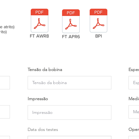
atrito)
ito)
FT AWR8
BPI
FT APR6
Tensão da bobina
Espes
Impressão
Medi
Data dos testes
Oper