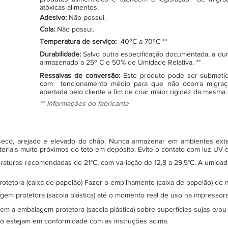
atóxicas alimentos.
Adesivo:
Não possui.
Cola:
Não possui.
Temperatura de serviço:
-40ºC a 70ºC **
Durabilidade:
Salvo outra especificação documentada, a du
armazenado a 25º C e 50% de Umidade Relativa. **
Ressalvas de conversão:
Este produto pode ser submeti
com tencionamento médio para que não ocorra migraç
apertada pelo cliente a fim de criar maior rigidez da mesma.
** Informações do fabricante
, seco, arejado e elevado do chão. Nunca armazenar em ambientes ex
teriais muito próximos do teto em depósito. Evite o contato com luz UV
turas recomendadas de 21°C, com variação de 12,8 a 29,5°C. A umidade 
protetora (caixa de papelão) Fazer o empilhamento (caixa de papelão) d
gem protetora (sacola plástica) até o momento real de uso na impressor
sem a embalagem protetora (sacola plástica) sobre superfícies sujas e/ou
ão estejam em conformidade com as instruções acima.