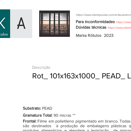
https://www.mketiquetas.com.br/laudotecn
Para inconformidades
https://ww
Dúvidas
técnicas
https://www.mket
Marka Rótulos
2023
Descrição
Rot_ 101x163x1000_ PEAD_ 
Substrato:
PEAD
Gramatura Total:
90 micras **
Frontal:
Filme em polietileno pigmentado em branco. Todas as
são destinados à produção de embalagens plásticas q
produtos alimentícios e atendem a legislação de migraçã