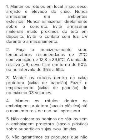
1. Manter os rótulos em local limpo, seco,
arejado e elevado do chão. Nunca
armazenar em ambientes
externos. Nunca armazenar diretamente
sobre o concreto. Evite armazenar
materiais muito próximos do teto em
depósito. Evite o contato com luz UV
durante o armazenamento.
2. Faça o armazenamento sobe
temperaturas recomendadas de 21°C,
com variação de 12,8 a 29,5°C. A umidade
relativa (UR) deve ficar em torno de 50%,
ou no intervalo de 35% a 65%.
3. Manter os rótulos dentro da caixa
protetora (caixa de papelão) Fazer o
empilhamento (caixa de papelão) de
no máximo 03 volumes.
4. Manter os rótulos dentro da
embalagem protetora (sacola plástica) até
o momento real de uso na impressora
5. Não colocar as bobinas de rótulos sem
a embalagem protetora (sacola plástica)
sobre superfícies sujas e/ou úmidas.
6. Não garantimos os produtos que não