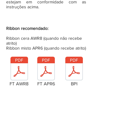
estejam em conformidade com as
instruções acima.
Ribbon recomendado:
Ribbon cera AWR8 (quando não recebe
atrito)
Ribbon misto APR6 (quando recebe atrito)
FT AWR8
FT APR6
BPI
Laudo Técnico
Metragem da bobina (completa)