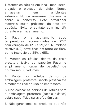
1. Manter os rótulos em local limpo, seco,
arejado e elevado do chão. Nunca
armazenar em ambientes
externos. Nunca armazenar diretamente
sobre o concreto. Evite armazenar
materiais muito próximos do teto em
depósito. Evite o contato com luz UV
durante o armazenamento.
2. Faça o armazenamento sobe
temperaturas recomendadas de 21°C,
com variação de 12,8 a 29,5°C. A umidade
relativa (UR) deve ficar em torno de 50%,
ou no intervalo de 35% a 65%.
3. Manter os rótulos dentro da caixa
protetora (caixa de papelão) Fazer o
empilhamento (caixa de papelão) de
no máximo 03 volumes.
4. Manter os rótulos dentro da
embalagem protetora (sacola plástica) até
o momento real de uso na impressora
5. Não colocar as bobinas de rótulos sem
a embalagem protetora (sacola plástica)
sobre superfícies sujas e/ou úmidas.
6. Não garantimos os produtos que não