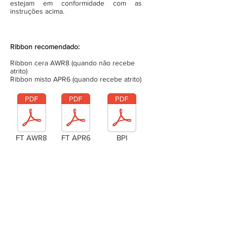
estejam em conformidade com as
instruções acima.
Ribbon recomendado:
Ribbon cera AWR8 (quando não recebe
atrito)
Ribbon misto APR6 (quando recebe atrito)
FT AWR8
FT APR6
BPI
Laudo Técnico
Metragem da bobina (completa)