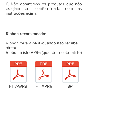
6. Não garantimos os produtos que não
estejam em conformidade com as
instruções acima.
Ribbon recomendado:
Ribbon cera AWR8 (quando não recebe
atrito)
Ribbon misto APR6 (quando recebe atrito)
FT AWR8
FT APR6
BPI
Laudo Técnico
Metragem da bobina (completa)