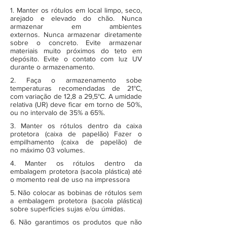
1. Manter os rótulos em local limpo, seco,
arejado e elevado do chão. Nunca
armazenar em ambientes
externos. Nunca armazenar diretamente
sobre o concreto. Evite armazenar
materiais muito próximos do teto em
depósito. Evite o contato com luz UV
durante o armazenamento.
2. Faça o armazenamento sobe
temperaturas recomendadas de 21°C,
com variação de 12,8 a 29,5°C. A umidade
relativa (UR) deve ficar em torno de 50%,
ou no intervalo de 35% a 65%.
3. Manter os rótulos dentro da caixa
protetora (caixa de papelão) Fazer o
empilhamento (caixa de papelão) de
no máximo 03 volumes.
4. Manter os rótulos dentro da
embalagem protetora (sacola plástica) até
o momento real de uso na impressora
5. Não colocar as bobinas de rótulos sem
a embalagem protetora (sacola plástica)
sobre superfícies sujas e/ou úmidas.
6. Não garantimos os produtos que não