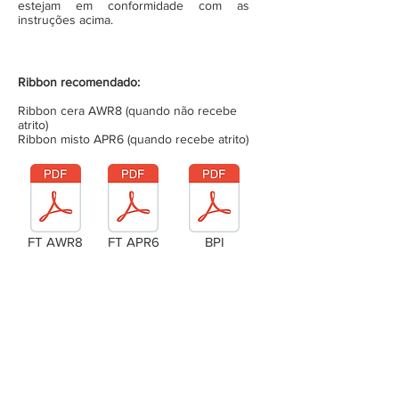
estejam em conformidade com as
instruções acima.
Ribbon recomendado:
Ribbon cera AWR8 (quando não recebe
atrito)
Ribbon misto APR6 (quando recebe atrito)
FT AWR8
FT APR6
BPI
Laudo Técnico
Metragem da bobina (completa)