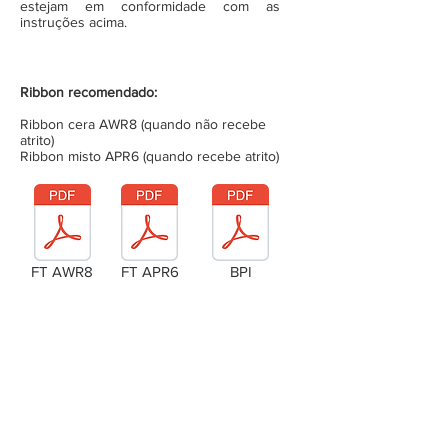
estejam em conformidade com as
instruções acima.
Ribbon recomendado:
Ribbon cera AWR8 (quando não recebe
atrito)
Ribbon misto APR6 (quando recebe atrito)
FT AWR8
FT APR6
BPI
Laudo Técnico
Metragem da bobina (completa)