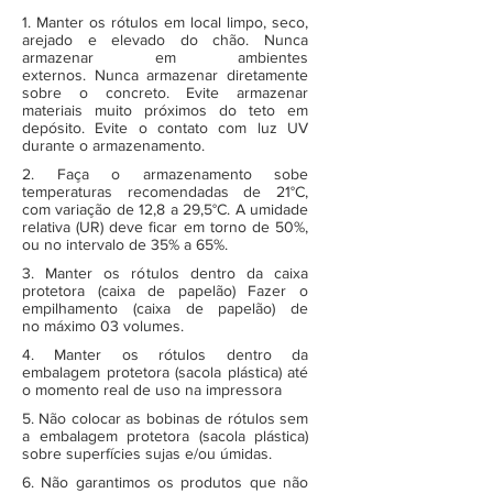
1. Manter os rótulos em local limpo, seco,
arejado e elevado do chão. Nunca
armazenar em ambientes
externos. Nunca armazenar diretamente
sobre o concreto. Evite armazenar
materiais muito próximos do teto em
depósito. Evite o contato com luz UV
durante o armazenamento.
2. Faça o armazenamento sobe
temperaturas recomendadas de 21°C,
com variação de 12,8 a 29,5°C. A umidade
relativa (UR) deve ficar em torno de 50%,
ou no intervalo de 35% a 65%.
3. Manter os rótulos dentro da caixa
protetora (caixa de papelão) Fazer o
empilhamento (caixa de papelão) de
no máximo 03 volumes.
4. Manter os rótulos dentro da
embalagem protetora (sacola plástica) até
o momento real de uso na impressora
5. Não colocar as bobinas de rótulos sem
a embalagem protetora (sacola plástica)
sobre superfícies sujas e/ou úmidas.
6. Não garantimos os produtos que não