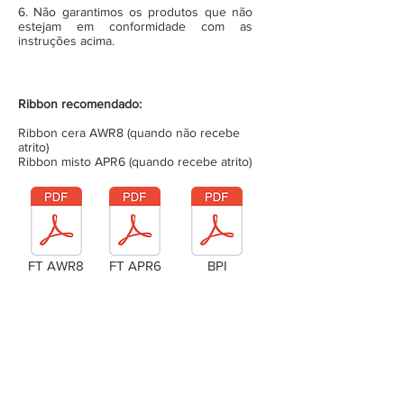
6. Não garantimos os produtos que não
estejam em conformidade com as
instruções acima.
Ribbon recomendado:
Ribbon cera AWR8 (quando não recebe
atrito)
Ribbon misto APR6 (quando recebe atrito)
FT AWR8
FT APR6
BPI
Laudo Técnico
Metragem da bobina (completa)