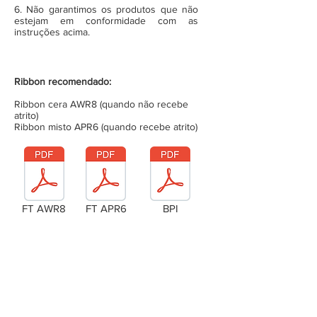
6. Não garantimos os produtos que não
estejam em conformidade com as
instruções acima.
Ribbon recomendado:
Ribbon cera AWR8 (quando não recebe
atrito)
Ribbon misto APR6 (quando recebe atrito)
FT AWR8
FT APR6
BPI
Laudo Técnico
Metragem da bobina (completa)