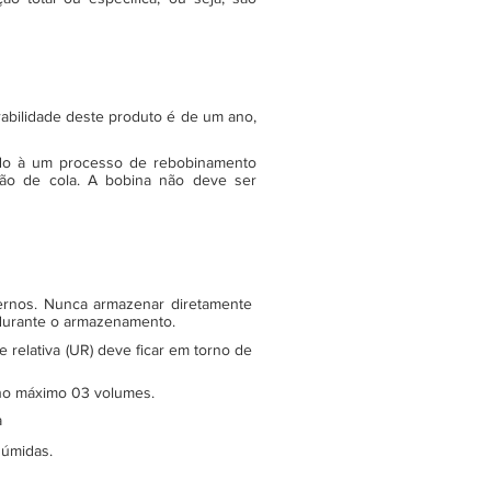
rabilidade deste produto é de um ano,
do à um processo de rebobinamento
ão de cola. A bobina não deve ser
ternos. Nunca armazenar diretamente
 durante o armazenamento.
relativa (UR) deve ficar em torno de
e no máximo 03 volumes.
a
 úmidas.