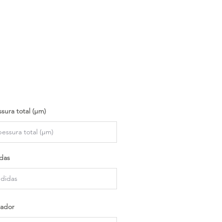
sura total (µm)
das
ador