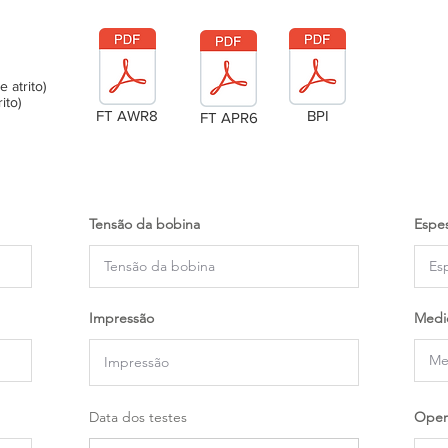
atrito)
ito)
FT AWR8
BPI
FT APR6
Tensão da bobina
Espes
Impressão
Medi
Data dos testes
Oper