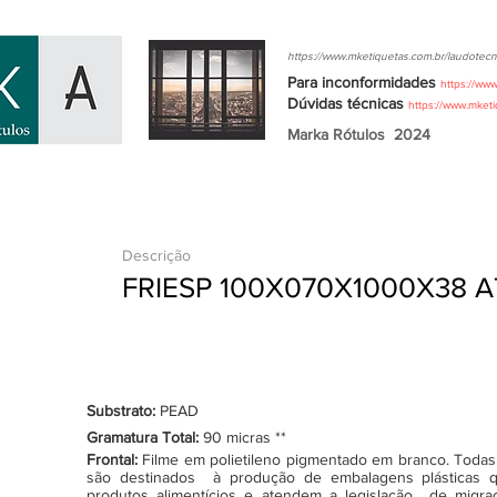
https://www.mketiquetas.com.br/laudotecn
Para inconformidades
https://ww
Dúvidas
técnicas
https://www.mket
Marka Rótulos
2024
Descrição
FRIESP 100X070X1000X38
Substrato:
PEAD
Gramatura Total:
90 micras **
Frontal:
Filme em polietileno pigmentado em branco. Todas as
são destinados à produção de embalagens plásticas q
produtos alimentícios e atendem a legislação de migraçã