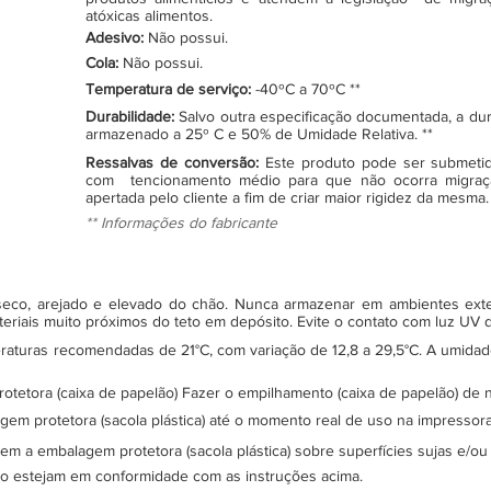
atóxicas alimentos.
Adesivo:
Não possui.
Cola:
Não possui.
Temperatura de serviço:
-40ºC a 70ºC **
Durabilidade:
Salvo outra especificação documentada, a du
armazenado a 25º C e 50% de Umidade Relativa. **
Ressalvas de conversão:
Este produto pode ser submeti
com tencionamento médio para que não ocorra migraç
apertada pelo cliente a fim de criar maior rigidez da mesma.
** Informações do fabricante
, seco, arejado e elevado do chão. Nunca armazenar em ambientes ex
teriais muito próximos do teto em depósito. Evite o contato com luz UV
turas recomendadas de 21°C, com variação de 12,8 a 29,5°C. A umidade 
protetora (caixa de papelão) Fazer o empilhamento (caixa de papelão) d
gem protetora (sacola plástica) até o momento real de uso na impressor
sem a embalagem protetora (sacola plástica) sobre superfícies sujas e/ou
ão estejam em conformidade com as instruções acima.