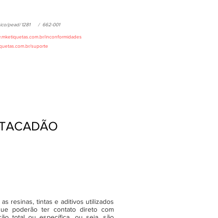
ico/pead/
1281
/
662-001
w.mketiquetas.com.br/inconformidades
iquetas.com.br/suporte
 ATACADÃO
 resinas, tintas e aditivos utilizados
ue poderão ter contato direto com
o total ou específica, ou seja, são