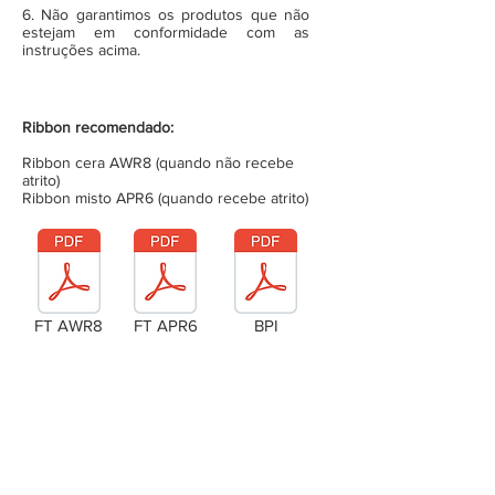
6. Não garantimos os produtos que não
estejam em conformidade com as
instruções acima.
Ribbon recomendado:
Ribbon cera AWR8 (quando não recebe
atrito)
Ribbon misto APR6 (quando recebe atrito)
FT AWR8
FT APR6
BPI
Laudo Técnico
Metragem da bobina (completa)