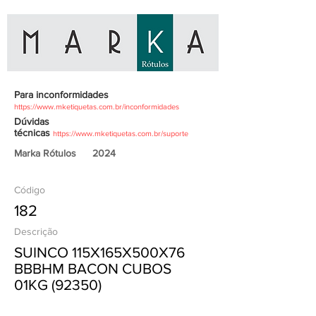
Para inconformidades
https://www.mketiquetas.com.br/inconformidades
Dúvidas
técnicas
https://www.mketiquetas.com.br/suporte
Marka Rótulos
2024
Código
182
Descrição
SUINCO 115X165X500X76
BBBHM BACON CUBOS
01KG (92350)