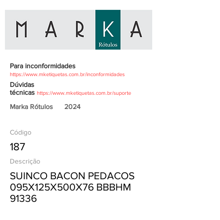
Para inconformidades
https://www.mketiquetas.com.br/inconformidades
Dúvidas
técnicas
https://www.mketiquetas.com.br/suporte
Marka Rótulos
2024
Código
187
Descrição
SUINCO BACON PEDACOS
095X125X500X76 BBBHM
91336