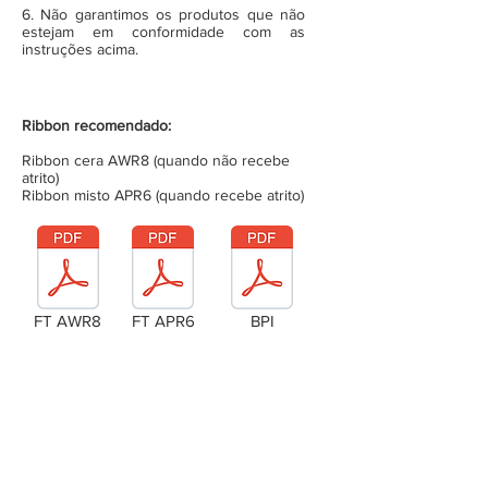
6. Não garantimos os produtos que não
estejam em conformidade com as
instruções acima.
Ribbon recomendado:
Ribbon cera AWR8 (quando não recebe
atrito)
Ribbon misto APR6 (quando recebe atrito)
FT AWR8
FT APR6
BPI
Laudo Técnico
Metragem da bobina (completa)