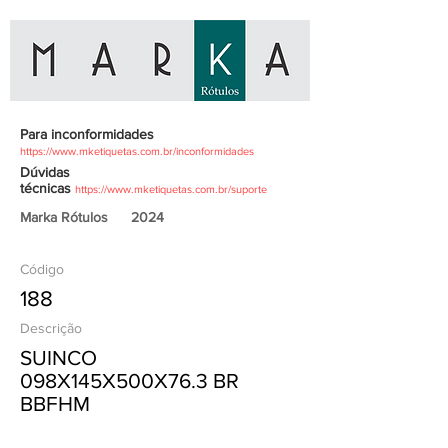
Para inconformidades
https://www.mketiquetas.com.br/inconformidades
Dúvidas
técnicas
https://www.mketiquetas.com.br/suporte
Marka Rótulos
2024
Código
188
Descrição
SUINCO
098X145X500X76.3 BR
BBFHM