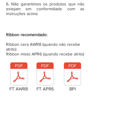
6. Não garantimos os produtos que não
estejam em conformidade com as
instruções acima.
Ribbon recomendado:
Ribbon cera AWR8 (quando não recebe
atrito)
Ribbon misto APR6 (quando recebe atrito)
FT AWR8
FT APR6
BPI
Laudo Técnico
Metragem da bobina (completa)