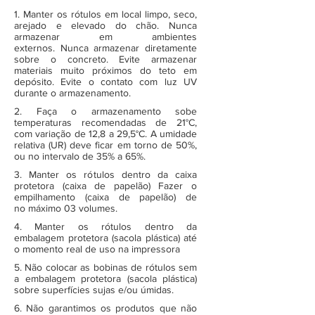
1. Manter os rótulos em local limpo, seco,
arejado e elevado do chão. Nunca
armazenar em ambientes
externos. Nunca armazenar diretamente
sobre o concreto. Evite armazenar
materiais muito próximos do teto em
depósito. Evite o contato com luz UV
durante o armazenamento.
2. Faça o armazenamento sobe
temperaturas recomendadas de 21°C,
com variação de 12,8 a 29,5°C. A umidade
relativa (UR) deve ficar em torno de 50%,
ou no intervalo de 35% a 65%.
3. Manter os rótulos dentro da caixa
protetora (caixa de papelão) Fazer o
empilhamento (caixa de papelão) de
no máximo 03 volumes.
4. Manter os rótulos dentro da
embalagem protetora (sacola plástica) até
o momento real de uso na impressora
5. Não colocar as bobinas de rótulos sem
a embalagem protetora (sacola plástica)
sobre superfícies sujas e/ou úmidas.
6. Não garantimos os produtos que não