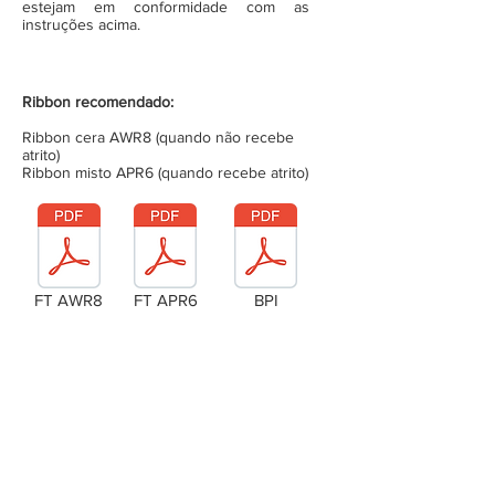
estejam em conformidade com as
instruções acima.
Ribbon recomendado:
Ribbon cera AWR8 (quando não recebe
atrito)
Ribbon misto APR6 (quando recebe atrito)
FT AWR8
FT APR6
BPI
Laudo Técnico
Metragem da bobina (completa)