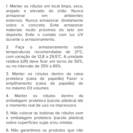
1. Manter os rótulos em local limpo, seco,
arejado e elevado do chão. Nunca
armazenar em ambientes
externos. Nunca armazenar diretamente
sobre o concreto. Evite armazenar
materiais muito próximos do teto em
depósito. Evite o contato com luz UV
durante o armazenamento.
2. Faça o armazenamento sobe
temperaturas recomendadas de 21°C,
com variação de 12,8 a 29,5°C. A umidade
relativa (UR) deve ficar em torno de 50%,
ou no intervalo de 35% a 65%.
3. Manter os rótulos dentro da caixa
protetora (caixa de papelão) Fazer o
empilhamento (caixa de papelão) de
no máximo 03 volumes.
4. Manter os rótulos dentro da
embalagem protetora (sacola plástica) até
o momento real de uso na impressora
5. Não colocar as bobinas de rótulos sem
a embalagem protetora (sacola plástica)
sobre superfícies sujas e/ou úmidas.
6. Não garantimos os produtos que não