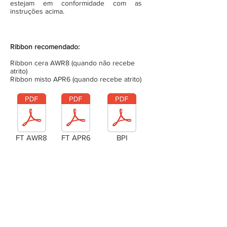
estejam em conformidade com as
instruções acima.
Ribbon recomendado:
Ribbon cera AWR8 (quando não recebe
atrito)
Ribbon misto APR6 (quando recebe atrito)
FT AWR8
FT APR6
BPI
Laudo Técnico
Metragem da bobina (completa)