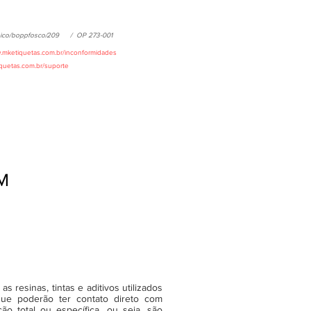
nico/boppfosco/
209
/
OP 273-001
w.mketiquetas.com.br/inconformidades
iquetas.com.br/suporte
M
 resinas, tintas e aditivos utilizados
ue poderão ter contato direto com
o total ou específica, ou seja, são