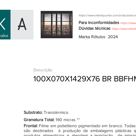
https://www.mketiquetas.com.br/laudotec
Para inconformidades
https://ww
Dúvidas
técnicas
https://www.mket
Marka Rótulos
2024
Descrição
100X070X1429X76 BR BBFH
Substrato:
Transtérmico
Gramatura Total:
190 micras **
Frontal:
Filme em polietileno pigmentado em branco. Todas as
são destinados à produção de embalagens plásticas q
produtos alimentícios e atendem a legislação de migraçã