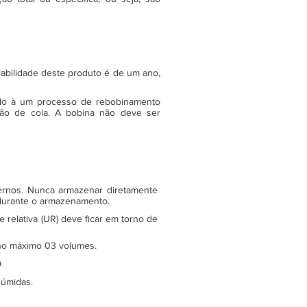
rabilidade deste produto é de um ano,
do à um processo de rebobinamento
ão de cola. A bobina não deve ser
ternos. Nunca armazenar diretamente
 durante o armazenamento.
relativa (UR) deve ficar em torno de
e no máximo 03 volumes.
a
 úmidas.