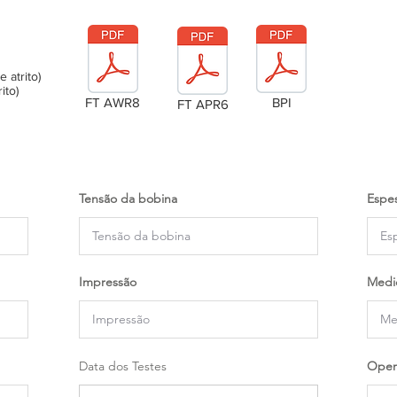
atrito)
ito)
FT AWR8
BPI
FT APR6
Tensão da bobina
Espes
Impressão
Medi
Data dos Testes
Oper