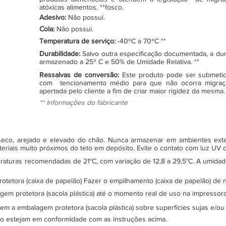
atóxicas alimentos. **fosco.
Adesivo:
Não possui.
Cola:
Não possui.
Temperatura de serviço:
-40ºC a 70ºC **
Durabilidade:
Salvo outra especificação documentada, a du
armazenado a 25º C e 50% de Umidade Relativa. **
Ressalvas de conversão:
Este produto pode ser submeti
com tencionamento médio para que não ocorra migraç
apertada pelo cliente a fim de criar maior rigidez da mesma.
** Informações do fabricante
, seco, arejado e elevado do chão. Nunca armazenar em ambientes ex
teriais muito próximos do teto em depósito. Evite o contato com luz UV
turas recomendadas de 21°C, com variação de 12,8 a 29,5°C. A umidade 
protetora (caixa de papelão) Fazer o empilhamento (caixa de papelão) d
gem protetora (sacola plástica) até o momento real de uso na impressor
sem a embalagem protetora (sacola plástica) sobre superfícies sujas e/ou
ão estejam em conformidade com as instruções acima.