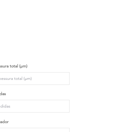
sura total (µm)
das
ador