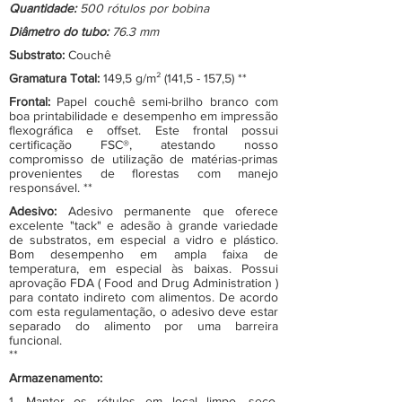
Quantidade:
500 rótulos por bobina
Diâmetro do tubo:
76.3 mm
Substrato:
Couchê
Gramatura Total:
149,5 g/m² (141,5 - 157,5) **
Frontal:
Papel couchê semi-brilho branco com
boa printabilidade e desempenho em impressão
flexográfica e offset. Este frontal possui
certificação FSC®, atestando nosso
compromisso de utilização de matérias-primas
provenientes de florestas com manejo
responsável. **
Adesivo:
Adesivo permanente que oferece
excelente "tack" e adesão à grande variedade
de substratos, em especial a vidro e plástico.
Bom desempenho em ampla faixa de
temperatura, em especial às baixas. Possui
aprovação FDA ( Food and Drug Administration )
para contato indireto com alimentos. De acordo
com esta regulamentação, o adesivo deve estar
separado do alimento por uma barreira
funcional.
**
Armazenamento:
1. Manter os rótulos em local limpo, seco,