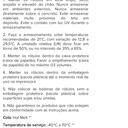
arejado e elevado do chão. Nunca armazenar
em ambientes externos. Nunca armazenar
diretamente sobre o concreto. Evite armazenar
materiais muito próximos do teto em
depósito. Evite o contato com luz UV durante o
armazenamento.
2. Faça o armazenamento sobe temperaturas
recomendadas de 21°C, com variação de 12,8 a
29,5°C. A umidade relativa (UR) deve ficar em
torno de 50%, ou no intervalo de 35% a 65%.
3. Manter os rótulos dentro da caixa protetora
(caixa de papelão) Fazer o empilhamento (caixa
de papelão) de no máximo 03 volumes.
4. Manter os rótulos dentro da embalagem
protetora (sacola plástica) até o momento real de
uso na impressora
5. Não colocar as bobinas de rótulos sem a
embalagem protetora (sacola plástica) sobre
superfícies sujas e/ou úmidas.
6. Não garantimos os produtos que não estejam
em conformidade com as instruções acima.
Cola:
Hot Melt **
Temperatura de serviço:
-40ºC a 70ºC **