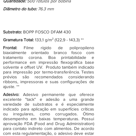
Quantidade:
500 rótulos por bobina
Diâmetro do tubo:
76.3 mm
Substrato:
BOPP FOSCO DFAM 430
Gramatura Total:
133,1 g/m² (122,9 - 143,3) **
Frontal:
Filme rígido de polipropileno
biaxialmente orientado branco fosco com
tratamento corona. Boa printabilidade e
performance em impressão flexográfica base
solvente e offset UV. Produto também indicado
para impressão por termo-transferência. Testes
prévios são recomendados considerando
ribbons, impressoras e suas configurações de
ajuste. **
Adesivo:
Adesivo permanente que oferece
excelente "tack" e adesão a uma grande
variedade de substratos e é especialmente
indicado para aplicação em superfícies críticas
ou irregulares, como corrugados. Ótimo
desempenho em baixas temperaturas. Possui
aprovação FDA (Food and Drug Administration)
para contato indireto com alimentos. De acordo
com esta regulamentação, o adesivo deve estar