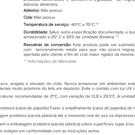
atóxicas alimentos.
Adesivo:
Não possui.
Cola:
Não possui.
Temperatura de serviço:
-40ºC a 70ºC **
Durabilidade:
Salvo outra especificação documentada, a du
armazenado a 25º C e 50% de Umidade Relativa. **
Ressalvas de conversão:
Este produto pode ser submeti
com tencionamento médio para que não ocorra migraç
apertada pelo cliente a fim de criar maior rigidez da mesma.
** Informações do fabricante
, seco, arejado e elevado do chão. Nunca armazenar em ambientes ex
teriais muito próximos do teto em depósito. Evite o contato com luz UV
turas recomendadas de 21°C, com variação de 12,8 a 29,5°C. A umidade 
protetora (caixa de papelão) Fazer o empilhamento (caixa de papelão) d
gem protetora (sacola plástica) até o momento real de uso na impressor
sem a embalagem protetora (sacola plástica) sobre superfícies sujas e/ou
ão estejam em conformidade com as instruções acima.