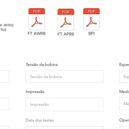
atrito)
ito)
FT AWR8
BPI
FT APR6
Tensão da bobina
Espes
Impressão
Medi
Data dos testes
Oper