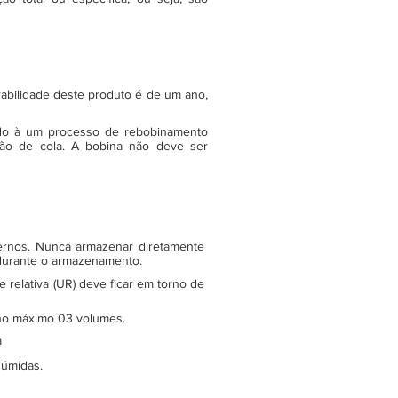
rabilidade deste produto é de um ano,
do à um processo de rebobinamento
ão de cola. A bobina não deve ser
ternos. Nunca armazenar diretamente
 durante o armazenamento.
relativa (UR) deve ficar em torno de
e no máximo 03 volumes.
a
 úmidas.