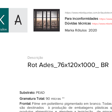
https://www.mketiquetas.com.br/laudotecn
Para inconformidades
https://ww
Dúvidas
técnicas
https://www.mket
Marka Rótulos
2020
Descrição
Rot Ades_76x120x1000_ BR
Substrato:
PEAD
Gramatura Total:
90 micras **
Frontal:
Filme em polietileno pigmentado em branco. Todas as
são destinados à produção de embalagens plásticas q
produtos alimentícios e atendem a legislação de migraçã