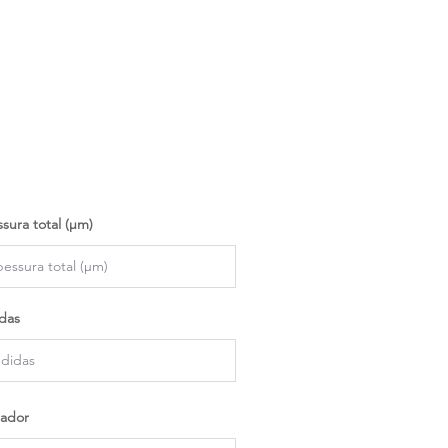
sura total (µm)
das
ador