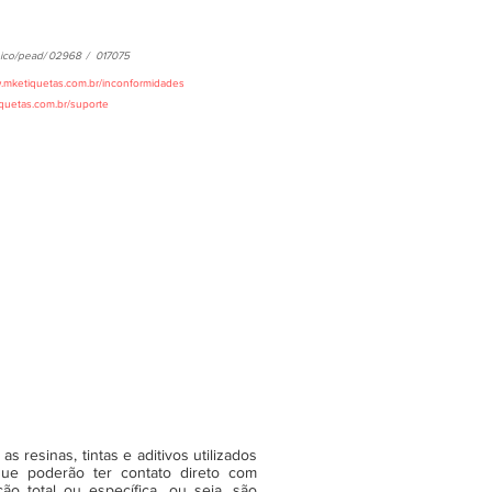
ico/pead/
02968
/
017075
w.mketiquetas.com.br/inconformidades
iquetas.com.br/suporte
 resinas, tintas e aditivos utilizados
ue poderão ter contato direto com
o total ou específica, ou seja, são