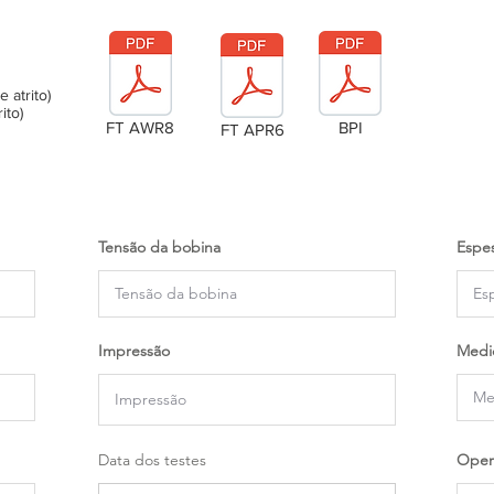
atrito)
ito)
FT AWR8
BPI
FT APR6
Tensão da bobina
Espes
Impressão
Medi
Data dos testes
Oper