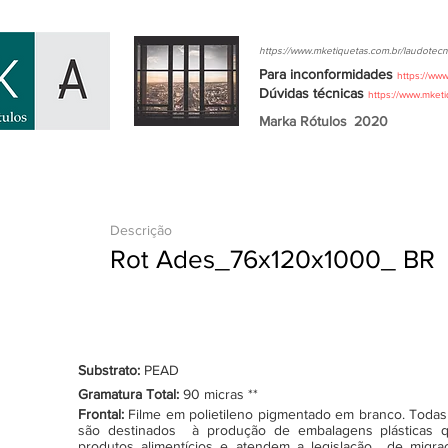
https://www.mketiquetas.com.br/laudotecn
Para inconformidades
https://ww
Dúvidas
técnicas
https://www.mket
Marka Rótulos
2020
Descrição
Rot Ades_76x120x1000_ BR
Substrato:
PEAD
Gramatura Total:
90 micras **
Frontal:
Filme em polietileno pigmentado em branco. Todas as
são destinados à produção de embalagens plásticas q
produtos alimentícios e atendem a legislação de migraçã