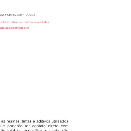
ico/pead/
02968
/
017294
w.mketiquetas.com.br/inconformidades
iquetas.com.br/suporte
 resinas, tintas e aditivos utilizados
ue poderão ter contato direto com
o total ou específica, ou seja, são