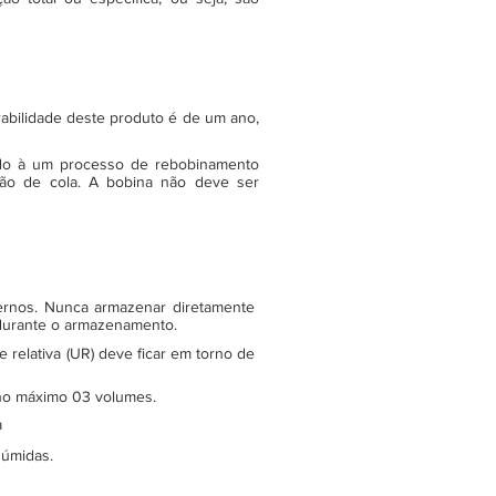
rabilidade deste produto é de um ano,
do à um processo de rebobinamento
ão de cola. A bobina não deve ser
ternos. Nunca armazenar diretamente
 durante o armazenamento.
relativa (UR) deve ficar em torno de
e no máximo 03 volumes.
a
 úmidas.