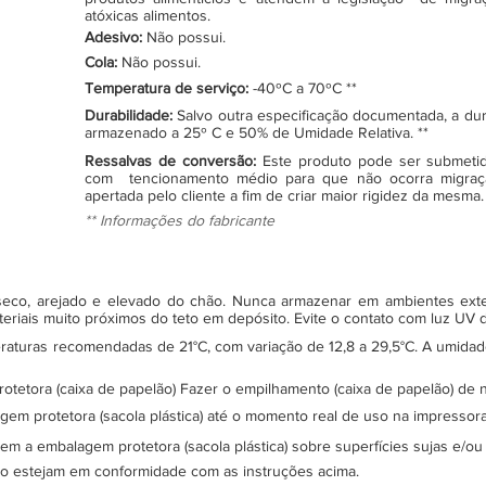
atóxicas alimentos.
Adesivo:
Não possui.
Cola:
Não possui.
Temperatura de serviço:
-40ºC a 70ºC **
Durabilidade:
Salvo outra especificação documentada, a du
armazenado a 25º C e 50% de Umidade Relativa. **
Ressalvas de conversão:
Este produto pode ser submeti
com tencionamento médio para que não ocorra migraç
apertada pelo cliente a fim de criar maior rigidez da mesma.
** Informações do fabricante
, seco, arejado e elevado do chão. Nunca armazenar em ambientes ex
teriais muito próximos do teto em depósito. Evite o contato com luz UV
turas recomendadas de 21°C, com variação de 12,8 a 29,5°C. A umidade 
protetora (caixa de papelão) Fazer o empilhamento (caixa de papelão) d
gem protetora (sacola plástica) até o momento real de uso na impressor
sem a embalagem protetora (sacola plástica) sobre superfícies sujas e/ou
ão estejam em conformidade com as instruções acima.