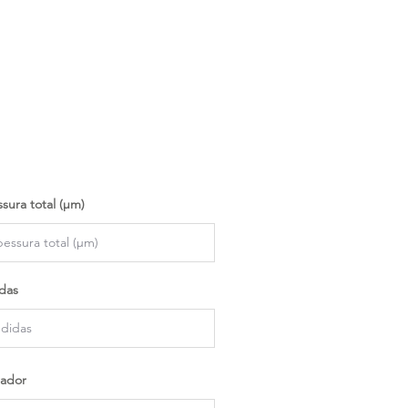
sura total (µm)
das
ador