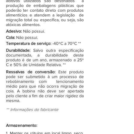
aditivos utilizados são destinados à
produção de embalagens plásticas que
poderão ter contato direto com produtos
alimentícios e atendem a legislação de
migração total ou específica, ou seja, são
atóxicas alimentos.
Adesivo:
Não possui.
Cola:
Não possui.
Temperatura de serviço:
-40ºC a 70ºC **
Durabilidade:
Salvo outra especificação
documentada, a durabilidade deste
produto é de um ano, armazenado a 25º
C e 50% de Umidade Relativa. **
Ressalvas de conversão:
Este produto
pode ser submetido à um processo de
rebobinamento com tencionamento
médio para que não ocorra migração de
cola. A bobina não deve ser apertada
pelo cliente a fim de criar maior rigidez da
mesma.
** Informações do fabricante
Armazenamento:
1. Manter os rótulos em local limpo, seco,