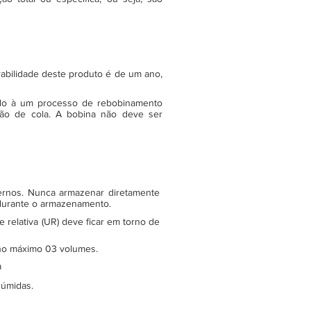
rabilidade deste produto é de um ano,
do à um processo de rebobinamento
ão de cola. A bobina não deve ser
ternos. Nunca armazenar diretamente
 durante o armazenamento.
relativa (UR) deve ficar em torno de
e no máximo 03 volumes.
a
 úmidas.