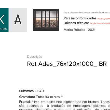
https://www.mketiquetas.com.br/laudotecn
Para inconformidades
https://ww
Dúvidas
técnicas
https://www.mket
Marka Rótulos
2021
Descrição
Rot Ades_76x120x1000_ BR
Substrato:
PEAD
Gramatura Total:
90 micras **
Frontal:
Filme em polietileno pigmentado em branco. Todas as
são destinados à produção de embalagens plásticas q
produtos alimentícios e atendem a legislação de migraçã