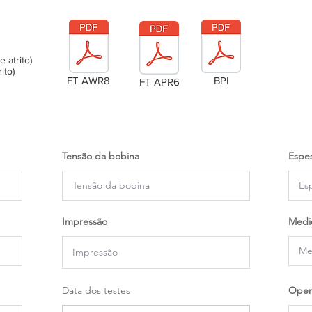
atrito)
ito)
FT AWR8
BPI
FT APR6
Tensão da bobina
Espes
Impressão
Medi
Data dos testes
Oper