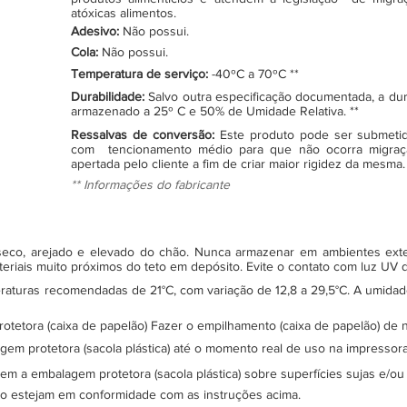
atóxicas alimentos.
Adesivo:
Não possui.
Cola:
Não possui.
Temperatura de serviço:
-40ºC a 70ºC **
Durabilidade:
Salvo outra especificação documentada, a du
armazenado a 25º C e 50% de Umidade Relativa. **
Ressalvas de conversão:
Este produto pode ser submeti
com tencionamento médio para que não ocorra migraç
apertada pelo cliente a fim de criar maior rigidez da mesma.
** Informações do fabricante
, seco, arejado e elevado do chão. Nunca armazenar em ambientes ex
teriais muito próximos do teto em depósito. Evite o contato com luz UV
turas recomendadas de 21°C, com variação de 12,8 a 29,5°C. A umidade 
protetora (caixa de papelão) Fazer o empilhamento (caixa de papelão) d
gem protetora (sacola plástica) até o momento real de uso na impressor
sem a embalagem protetora (sacola plástica) sobre superfícies sujas e/ou
ão estejam em conformidade com as instruções acima.