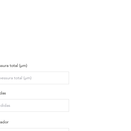
sura total (µm)
das
ador