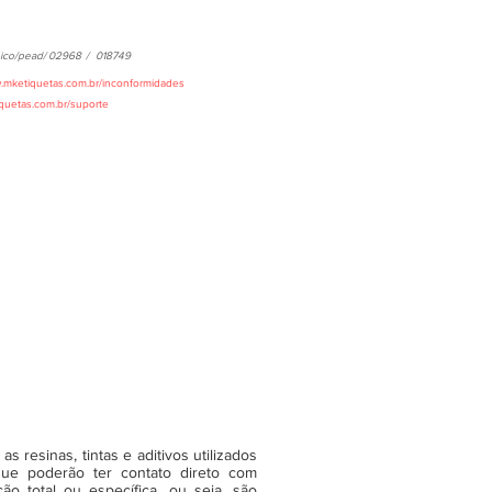
ico/pead/
02968
/
018749
w.mketiquetas.com.br/inconformidades
iquetas.com.br/suporte
 resinas, tintas e aditivos utilizados
ue poderão ter contato direto com
o total ou específica, ou seja, são