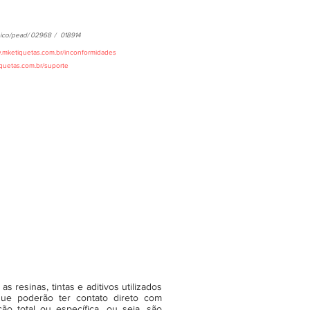
ico/pead/
02968
/
018914
w.mketiquetas.com.br/inconformidades
iquetas.com.br/suporte
 resinas, tintas e aditivos utilizados
ue poderão ter contato direto com
o total ou específica, ou seja, são