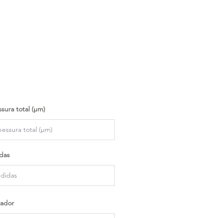
sura total (µm)
das
ador