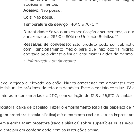
atóxicas alimentos.
Adesivo:
Não possui.
Cola:
Não possui.
Temperatura de serviço:
-40ºC a 70ºC **
Durabilidade:
Salvo outra especificação documentada, a du
armazenado a 25º C e 50% de Umidade Relativa. **
Ressalvas de conversão:
Este produto pode ser submeti
com tencionamento médio para que não ocorra migraç
apertada pelo cliente a fim de criar maior rigidez da mesma.
** Informações do fabricante
, seco, arejado e elevado do chão. Nunca armazenar em ambientes ex
teriais muito próximos do teto em depósito. Evite o contato com luz UV
turas recomendadas de 21°C, com variação de 12,8 a 29,5°C. A umidade 
protetora (caixa de papelão) Fazer o empilhamento (caixa de papelão) d
gem protetora (sacola plástica) até o momento real de uso na impressor
sem a embalagem protetora (sacola plástica) sobre superfícies sujas e/ou
ão estejam em conformidade com as instruções acima.