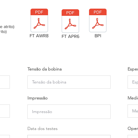
atrito)
ito)
FT AWR8
BPI
FT APR6
Tensão da bobina
Espes
Impressão
Medi
Data dos testes
Oper