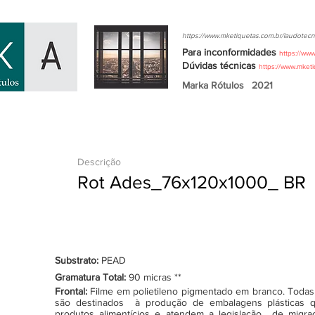
https://www.mketiquetas.com.br/laudotecn
Para inconformidades
https://ww
Dúvidas
técnicas
https://www.mket
Marka Rótulos
2021
Descrição
Rot Ades_76x120x1000_ BR
Substrato:
PEAD
Gramatura Total:
90 micras **
Frontal:
Filme em polietileno pigmentado em branco. Todas as
são destinados à produção de embalagens plásticas q
produtos alimentícios e atendem a legislação de migraçã