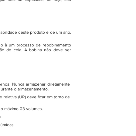
rabilidade deste produto é de um ano,
do à um processo de rebobinamento
ão de cola. A bobina não deve ser
ternos. Nunca armazenar diretamente
 durante o armazenamento.
relativa (UR) deve ficar em torno de
e no máximo 03 volumes.
a
 úmidas.