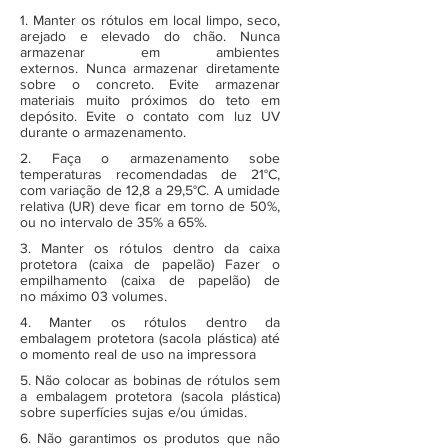
1. Manter os rótulos em local limpo, seco,
arejado e elevado do chão. Nunca
armazenar em ambientes
externos. Nunca armazenar diretamente
sobre o concreto. Evite armazenar
materiais muito próximos do teto em
depósito. Evite o contato com luz UV
durante o armazenamento.
2. Faça o armazenamento sobe
temperaturas recomendadas de 21°C,
com variação de 12,8 a 29,5°C. A umidade
relativa (UR) deve ficar em torno de 50%,
ou no intervalo de 35% a 65%.
3. Manter os rótulos dentro da caixa
protetora (caixa de papelão) Fazer o
empilhamento (caixa de papelão) de
no máximo 03 volumes.
4. Manter os rótulos dentro da
embalagem protetora (sacola plástica) até
o momento real de uso na impressora
5. Não colocar as bobinas de rótulos sem
a embalagem protetora (sacola plástica)
sobre superfícies sujas e/ou úmidas.
6. Não garantimos os produtos que não