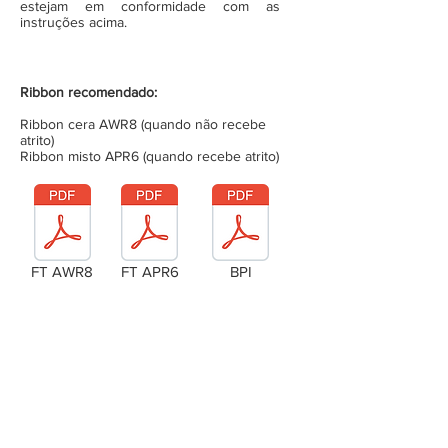
estejam em conformidade com as
instruções acima.
Ribbon recomendado:
Ribbon cera AWR8 (quando não recebe
atrito)
Ribbon misto APR6 (quando recebe atrito)
FT AWR8
FT APR6
BPI
Laudo Técnico
Metragem da bobina (completa)