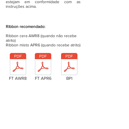
estejam em conformidade com as
instruções acima.
Ribbon recomendado:
Ribbon cera AWR8 (quando não recebe
atrito)
Ribbon misto APR6 (quando recebe atrito)
FT AWR8
FT APR6
BPI
Laudo Técnico
Metragem da bobina (completa)