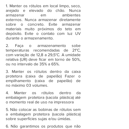
1. Manter os rótulos em local limpo, seco,
arejado e elevado do chão. Nunca
armazenar em ambientes
externos. Nunca armazenar diretamente
sobre o concreto. Evite armazenar
materiais muito próximos do teto em
depósito. Evite o contato com luz UV
durante o armazenamento.
2. Faça o armazenamento sobe
temperaturas recomendadas de 21°C,
com variação de 12,8 a 29,5°C. A umidade
relativa (UR) deve ficar em torno de 50%,
ou no intervalo de 35% a 65%.
3. Manter os rótulos dentro da caixa
protetora (caixa de papelão) Fazer o
empilhamento (caixa de papelão) de
no máximo 03 volumes.
4. Manter os rótulos dentro da
embalagem protetora (sacola plástica) até
o momento real de uso na impressora
5. Não colocar as bobinas de rótulos sem
a embalagem protetora (sacola plástica)
sobre superfícies sujas e/ou úmidas.
6. Não garantimos os produtos que não