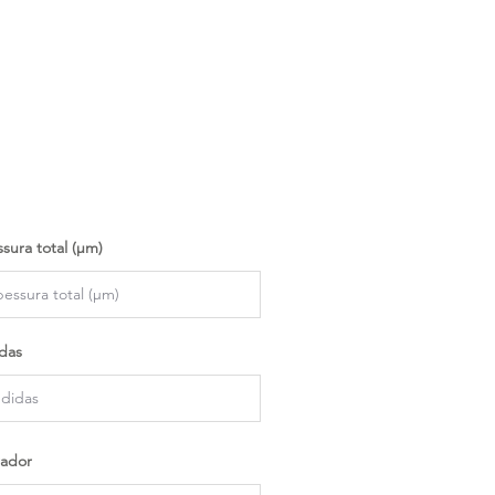
sura total (µm)
das
ador