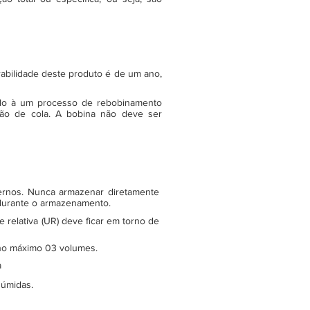
rabilidade deste produto é de um ano,
do à um processo de rebobinamento
ão de cola. A bobina não deve ser
ternos. Nunca armazenar diretamente
 durante o armazenamento.
relativa (UR) deve ficar em torno de
e no máximo 03 volumes.
a
 úmidas.