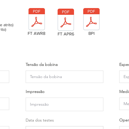
atrito)
ito)
FT AWR8
BPI
FT APR6
Tensão da bobina
Espes
Impressão
Medi
Data dos testes
Oper