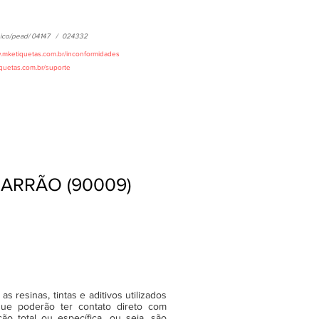
ico/pead/
04147
/
024332
w.mketiquetas.com.br/inconformidades
iquetas.com.br/suporte
GARRÃO (90009)
 resinas, tintas e aditivos utilizados
ue poderão ter contato direto com
o total ou específica, ou seja, são