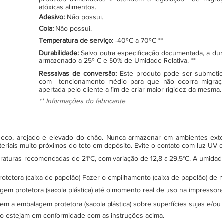
atóxicas alimentos.
Adesivo:
Não possui.
Cola:
Não possui.
Temperatura de serviço:
-40ºC a 70ºC **
Durabilidade:
Salvo outra especificação documentada, a du
armazenado a 25º C e 50% de Umidade Relativa. **
Ressalvas de conversão:
Este produto pode ser submeti
com tencionamento médio para que não ocorra migraç
apertada pelo cliente a fim de criar maior rigidez da mesma.
** Informações do fabricante
, seco, arejado e elevado do chão. Nunca armazenar em ambientes ex
teriais muito próximos do teto em depósito. Evite o contato com luz UV
turas recomendadas de 21°C, com variação de 12,8 a 29,5°C. A umidade 
protetora (caixa de papelão) Fazer o empilhamento (caixa de papelão) d
gem protetora (sacola plástica) até o momento real de uso na impressor
sem a embalagem protetora (sacola plástica) sobre superfícies sujas e/ou
ão estejam em conformidade com as instruções acima.