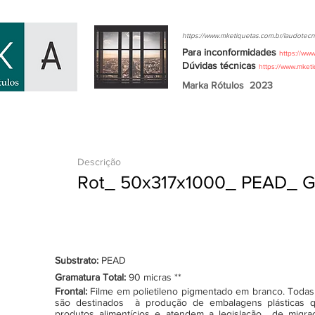
https://www.mketiquetas.com.br/laudotecn
Para inconformidades
https://ww
Dúvidas
técnicas
https://www.mket
Marka Rótulos
2023
Descrição
Rot_ 50x317x1000_ PEAD_ 
Substrato:
PEAD
Gramatura Total:
90 micras **
Frontal:
Filme em polietileno pigmentado em branco. Todas as
são destinados à produção de embalagens plásticas q
produtos alimentícios e atendem a legislação de migraçã