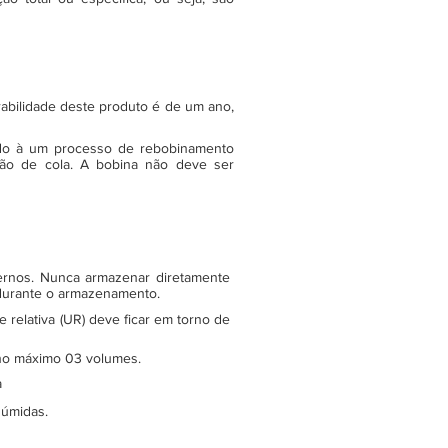
rabilidade deste produto é de um ano,
do à um processo de rebobinamento
ão de cola. A bobina não deve ser
ternos. Nunca armazenar diretamente
 durante o armazenamento.
relativa (UR) deve ficar em torno de
e no máximo 03 volumes.
a
 úmidas.