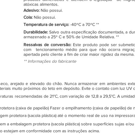
atóxicas alimentos.
Adesivo:
Não possui.
Cola:
Não possui.
Temperatura de serviço:
-40ºC a 70ºC **
Durabilidade:
Salvo outra especificação documentada, a du
armazenado a 25º C e 50% de Umidade Relativa. **
Ressalvas de conversão:
Este produto pode ser submeti
com tencionamento médio para que não ocorra migraç
apertada pelo cliente a fim de criar maior rigidez da mesma.
** Informações do fabricante
, seco, arejado e elevado do chão. Nunca armazenar em ambientes ex
teriais muito próximos do teto em depósito. Evite o contato com luz UV
turas recomendadas de 21°C, com variação de 12,8 a 29,5°C. A umidade 
protetora (caixa de papelão) Fazer o empilhamento (caixa de papelão) d
gem protetora (sacola plástica) até o momento real de uso na impressor
sem a embalagem protetora (sacola plástica) sobre superfícies sujas e/ou
ão estejam em conformidade com as instruções acima.