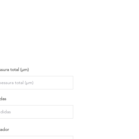
sura total (µm)
das
ador