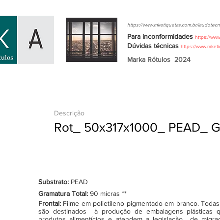
https://www.mketiquetas.com.br/laudotecn
Para inconformidades
https://ww
Dúvidas
técnicas
https://www.mket
Marka Rótulos
2024
Descrição
Rot_ 50x317x1000_ PEAD_ 
Substrato:
PEAD
Gramatura Total:
90 micras **
Frontal:
Filme em polietileno pigmentado em branco. Todas as
são destinados à produção de embalagens plásticas q
produtos alimentícios e atendem a legislação de migraçã