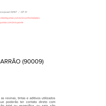
ico/pead/
04147
/
OP 31
w.mketiquetas.com.br/inconformidades
iquetas.com.br/suporte
GARRÃO (90009)
 resinas, tintas e aditivos utilizados
ue poderão ter contato direto com
o total ou específica, ou seja, são