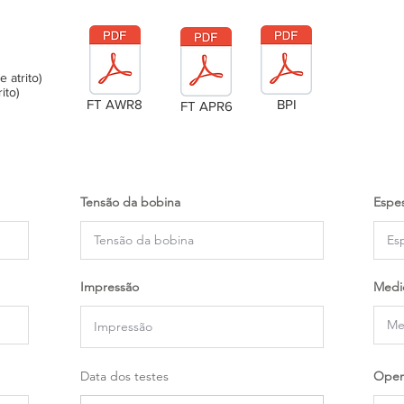
atrito)
ito)
FT AWR8
BPI
FT APR6
Tensão da bobina
Espes
Impressão
Medi
Data dos testes
Oper