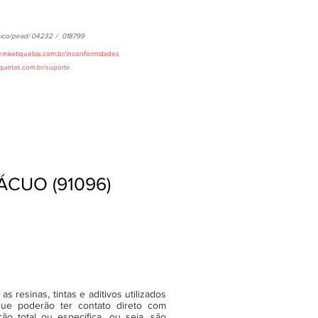
ico/pead/
04232
/
018799
w.mketiquetas.com.br/inconformidades
iquetas.com.br/suporte
ÁCUO (91096)
 resinas, tintas e aditivos utilizados
ue poderão ter contato direto com
o total ou específica, ou seja, são