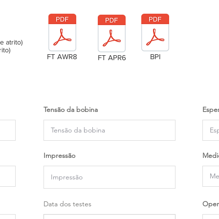
atrito)
ito)
FT AWR8
BPI
FT APR6
Tensão da bobina
Espes
Impressão
Medi
Data dos testes
Oper