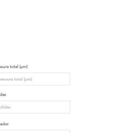
sura total (µm)
das
ador