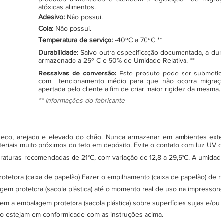
atóxicas alimentos.
Adesivo:
Não possui.
Cola:
Não possui.
Temperatura de serviço:
-40ºC a 70ºC **
Durabilidade:
Salvo outra especificação documentada, a du
armazenado a 25º C e 50% de Umidade Relativa. **
Ressalvas de conversão:
Este produto pode ser submeti
com tencionamento médio para que não ocorra migraç
apertada pelo cliente a fim de criar maior rigidez da mesma.
** Informações do fabricante
, seco, arejado e elevado do chão. Nunca armazenar em ambientes ex
teriais muito próximos do teto em depósito. Evite o contato com luz UV
turas recomendadas de 21°C, com variação de 12,8 a 29,5°C. A umidade 
protetora (caixa de papelão) Fazer o empilhamento (caixa de papelão) d
gem protetora (sacola plástica) até o momento real de uso na impressor
sem a embalagem protetora (sacola plástica) sobre superfícies sujas e/ou
ão estejam em conformidade com as instruções acima.