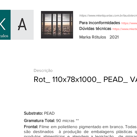
https://www.mketiquetas.com.br/laudotecn
Para inconformidades
https://ww
Dúvidas
técnicas
https://www.mket
Marka Rótulos
2021
Descrição
Rot_ 110x78x1000_ PEAD_ V
Substrato:
PEAD
Gramatura Total:
90 micras **
Frontal:
Filme em polietileno pigmentado em branco. Todas as
são destinados à produção de embalagens plásticas q
produtos alimentícios e atendem a legislação de migraçã