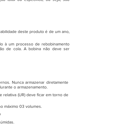
rabilidade deste produto é de um ano,
do à um processo de rebobinamento
ão de cola. A bobina não deve ser
ternos. Nunca armazenar diretamente
 durante o armazenamento.
relativa (UR) deve ficar em torno de
e no máximo 03 volumes.
a
 úmidas.