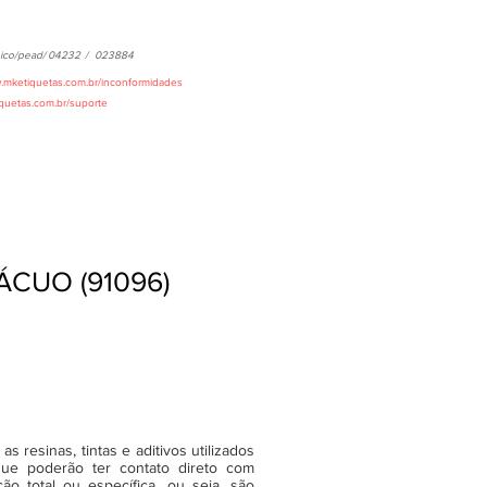
ico/pead/
04232
/
023884
w.mketiquetas.com.br/inconformidades
iquetas.com.br/suporte
ÁCUO (91096)
 resinas, tintas e aditivos utilizados
ue poderão ter contato direto com
o total ou específica, ou seja, são