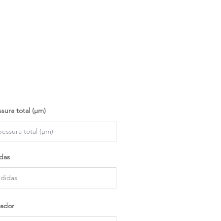
sura total (µm)
das
ador