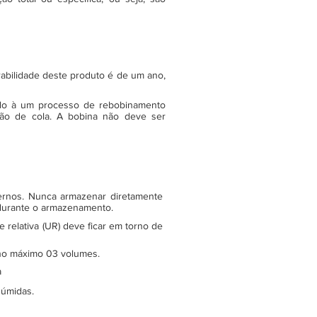
rabilidade deste produto é de um ano,
do à um processo de rebobinamento
ão de cola. A bobina não deve ser
ternos. Nunca armazenar diretamente
 durante o armazenamento.
relativa (UR) deve ficar em torno de
e no máximo 03 volumes.
a
 úmidas.