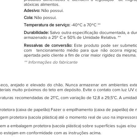
atóxicas alimentos.
Adesivo:
Não possui.
Cola:
Não possui.
Temperatura de serviço:
-40ºC a 70ºC **
Durabilidade:
Salvo outra especificação documentada, a du
armazenado a 25º C e 50% de Umidade Relativa. **
Ressalvas de conversão:
Este produto pode ser submeti
com tencionamento médio para que não ocorra migraç
apertada pelo cliente a fim de criar maior rigidez da mesma.
** Informações do fabricante
, seco, arejado e elevado do chão. Nunca armazenar em ambientes ex
teriais muito próximos do teto em depósito. Evite o contato com luz UV
turas recomendadas de 21°C, com variação de 12,8 a 29,5°C. A umidade 
protetora (caixa de papelão) Fazer o empilhamento (caixa de papelão) d
gem protetora (sacola plástica) até o momento real de uso na impressor
sem a embalagem protetora (sacola plástica) sobre superfícies sujas e/ou
ão estejam em conformidade com as instruções acima.