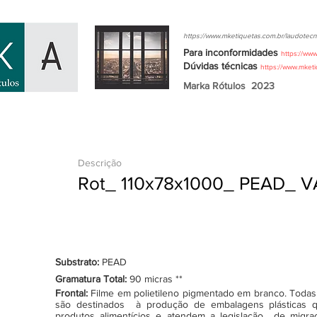
https://www.mketiquetas.com.br/laudotecn
Para inconformidades
https://ww
Dúvidas
técnicas
https://www.mket
Marka Rótulos
2023
Descrição
Rot_ 110x78x1000_ PEAD_ V
Substrato:
PEAD
Gramatura Total:
90 micras **
Frontal:
Filme em polietileno pigmentado em branco. Todas as
são destinados à produção de embalagens plásticas q
produtos alimentícios e atendem a legislação de migraçã