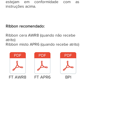
estejam em conformidade com as
instruções acima.
Ribbon recomendado:
Ribbon cera AWR8 (quando não recebe
atrito)
Ribbon misto APR6 (quando recebe atrito)
FT AWR8
FT APR6
BPI
Laudo Técnico
Metragem da bobina (completa)