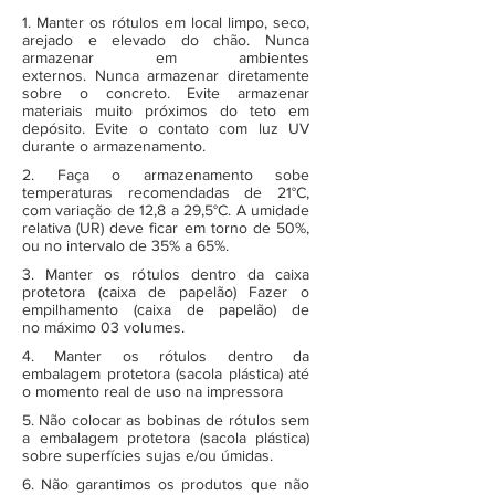
1. Manter os rótulos em local limpo, seco,
arejado e elevado do chão. Nunca
armazenar em ambientes
externos. Nunca armazenar diretamente
sobre o concreto. Evite armazenar
materiais muito próximos do teto em
depósito. Evite o contato com luz UV
durante o armazenamento.
2. Faça o armazenamento sobe
temperaturas recomendadas de 21°C,
com variação de 12,8 a 29,5°C. A umidade
relativa (UR) deve ficar em torno de 50%,
ou no intervalo de 35% a 65%.
3. Manter os rótulos dentro da caixa
protetora (caixa de papelão) Fazer o
empilhamento (caixa de papelão) de
no máximo 03 volumes.
4. Manter os rótulos dentro da
embalagem protetora (sacola plástica) até
o momento real de uso na impressora
5. Não colocar as bobinas de rótulos sem
a embalagem protetora (sacola plástica)
sobre superfícies sujas e/ou úmidas.
6. Não garantimos os produtos que não