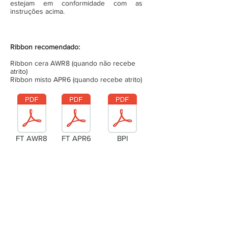
estejam em conformidade com as
instruções acima.
Ribbon recomendado:
Ribbon cera AWR8 (quando não recebe
atrito)
Ribbon misto APR6 (quando recebe atrito)
FT AWR8
FT APR6
BPI
Laudo Técnico
Metragem da bobina (completa)