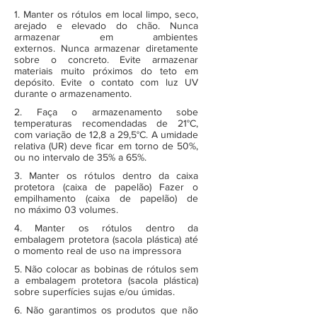
1. Manter os rótulos em local limpo, seco,
arejado e elevado do chão. Nunca
armazenar em ambientes
externos. Nunca armazenar diretamente
sobre o concreto. Evite armazenar
materiais muito próximos do teto em
depósito. Evite o contato com luz UV
durante o armazenamento.
2. Faça o armazenamento sobe
temperaturas recomendadas de 21°C,
com variação de 12,8 a 29,5°C. A umidade
relativa (UR) deve ficar em torno de 50%,
ou no intervalo de 35% a 65%.
3. Manter os rótulos dentro da caixa
protetora (caixa de papelão) Fazer o
empilhamento (caixa de papelão) de
no máximo 03 volumes.
4. Manter os rótulos dentro da
embalagem protetora (sacola plástica) até
o momento real de uso na impressora
5. Não colocar as bobinas de rótulos sem
a embalagem protetora (sacola plástica)
sobre superfícies sujas e/ou úmidas.
6. Não garantimos os produtos que não