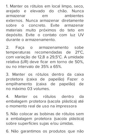
1. Manter os rótulos em local limpo, seco,
arejado e elevado do chão. Nunca
armazenar em ambientes
externos. Nunca armazenar diretamente
sobre o concreto. Evite armazenar
materiais muito próximos do teto em
depósito. Evite o contato com luz UV
durante o armazenamento.
2. Faça o armazenamento sobe
temperaturas recomendadas de 21°C,
com variação de 12,8 a 29,5°C. A umidade
relativa (UR) deve ficar em torno de 50%,
ou no intervalo de 35% a 65%.
3. Manter os rótulos dentro da caixa
protetora (caixa de papelão) Fazer o
empilhamento (caixa de papelão) de
no máximo 03 volumes.
4. Manter os rótulos dentro da
embalagem protetora (sacola plástica) até
o momento real de uso na impressora
5. Não colocar as bobinas de rótulos sem
a embalagem protetora (sacola plástica)
sobre superfícies sujas e/ou úmidas.
6. Não garantimos os produtos que não