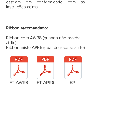
estejam em conformidade com as
instruções acima.
Ribbon recomendado:
Ribbon cera AWR8 (quando não recebe
atrito)
Ribbon misto APR6 (quando recebe atrito)
FT AWR8
FT APR6
BPI
Laudo Técnico
Metragem da bobina (completa)