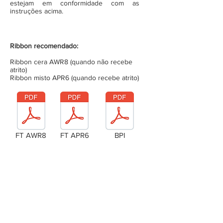
estejam em conformidade com as
instruções acima.
Ribbon recomendado:
Ribbon cera AWR8 (quando não recebe
atrito)
Ribbon misto APR6 (quando recebe atrito)
FT AWR8
FT APR6
BPI
Laudo Técnico
Metragem da bobina (completa)