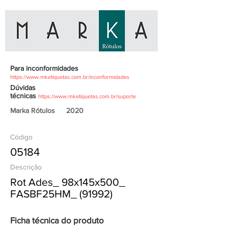
Para inconformidades
https://www.mketiquetas.com.br/inconformidades
Dúvidas
técnicas
https://www.mketiquetas.com.br/suporte
Marka Rótulos
2020
Código
05184
Descrição
Rot Ades_ 98x145x500_
FASBF25HM_ (91992)
Ficha técnica do produto