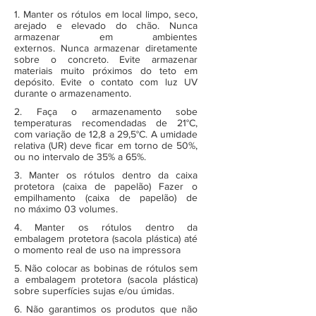
1. Manter os rótulos em local limpo, seco,
arejado e elevado do chão. Nunca
armazenar em ambientes
externos. Nunca armazenar diretamente
sobre o concreto. Evite armazenar
materiais muito próximos do teto em
depósito. Evite o contato com luz UV
durante o armazenamento.
2. Faça o armazenamento sobe
temperaturas recomendadas de 21°C,
com variação de 12,8 a 29,5°C. A umidade
relativa (UR) deve ficar em torno de 50%,
ou no intervalo de 35% a 65%.
3. Manter os rótulos dentro da caixa
protetora (caixa de papelão) Fazer o
empilhamento (caixa de papelão) de
no máximo 03 volumes.
4. Manter os rótulos dentro da
embalagem protetora (sacola plástica) até
o momento real de uso na impressora
5. Não colocar as bobinas de rótulos sem
a embalagem protetora (sacola plástica)
sobre superfícies sujas e/ou úmidas.
6. Não garantimos os produtos que não