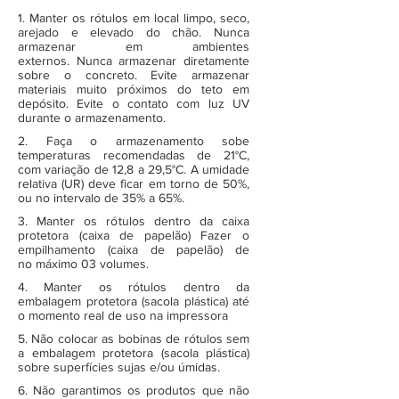
1. Manter os rótulos em local limpo, seco,
arejado e elevado do chão. Nunca
armazenar em ambientes
externos. Nunca armazenar diretamente
sobre o concreto. Evite armazenar
materiais muito próximos do teto em
depósito. Evite o contato com luz UV
durante o armazenamento.
2. Faça o armazenamento sobe
temperaturas recomendadas de 21°C,
com variação de 12,8 a 29,5°C. A umidade
relativa (UR) deve ficar em torno de 50%,
ou no intervalo de 35% a 65%.
3. Manter os rótulos dentro da caixa
protetora (caixa de papelão) Fazer o
empilhamento (caixa de papelão) de
no máximo 03 volumes.
4. Manter os rótulos dentro da
embalagem protetora (sacola plástica) até
o momento real de uso na impressora
5. Não colocar as bobinas de rótulos sem
a embalagem protetora (sacola plástica)
sobre superfícies sujas e/ou úmidas.
6. Não garantimos os produtos que não