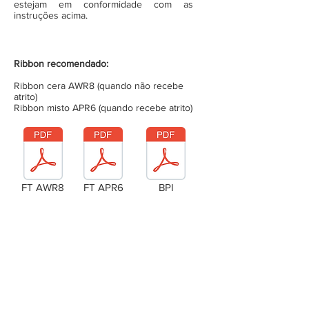
estejam em conformidade com as
instruções acima.
Ribbon recomendado:
Ribbon cera AWR8 (quando não recebe
atrito)
Ribbon misto APR6 (quando recebe atrito)
FT AWR8
FT APR6
BPI
Laudo Técnico
Metragem da bobina (completa)