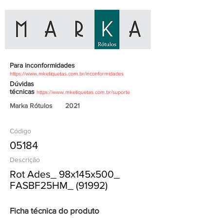
Para inconformidades
https://www.mketiquetas.com.br/inconformidades
Dúvidas
técnicas
https://www.mketiquetas.com.br/suporte
Marka Rótulos
2021
Código
05184
Descrição
Rot Ades_ 98x145x500_
FASBF25HM_ (91992)
Ficha técnica do produto