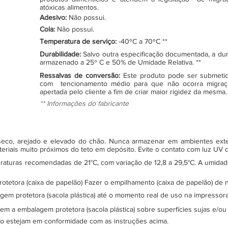
atóxicas alimentos.
Adesivo:
Não possui.
Cola:
Não possui.
Temperatura de serviço:
-40ºC a 70ºC **
Durabilidade:
Salvo outra especificação documentada, a du
armazenado a 25º C e 50% de Umidade Relativa. **
Ressalvas de conversão:
Este produto pode ser submeti
com tencionamento médio para que não ocorra migraç
apertada pelo cliente a fim de criar maior rigidez da mesma.
** Informações do fabricante
, seco, arejado e elevado do chão. Nunca armazenar em ambientes ex
teriais muito próximos do teto em depósito. Evite o contato com luz UV
turas recomendadas de 21°C, com variação de 12,8 a 29,5°C. A umidade 
protetora (caixa de papelão) Fazer o empilhamento (caixa de papelão) d
gem protetora (sacola plástica) até o momento real de uso na impressor
sem a embalagem protetora (sacola plástica) sobre superfícies sujas e/ou
ão estejam em conformidade com as instruções acima.