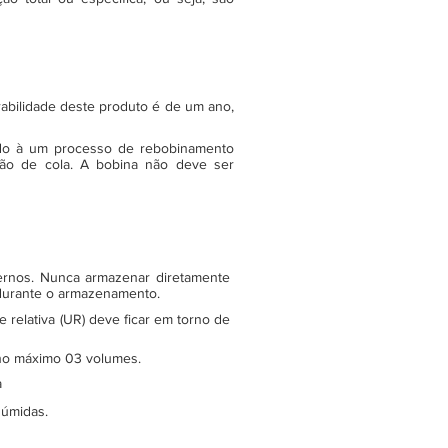
rabilidade deste produto é de um ano,
do à um processo de rebobinamento
ão de cola. A bobina não deve ser
ternos. Nunca armazenar diretamente
 durante o armazenamento.
relativa (UR) deve ficar em torno de
e no máximo 03 volumes.
a
 úmidas.