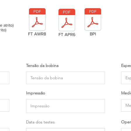
atrito)
ito)
FT AWR8
BPI
FT APR6
Tensão da bobina
Espes
Impressão
Medi
Data dos testes
Oper