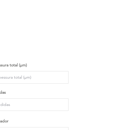
sura total (µm)
das
ador