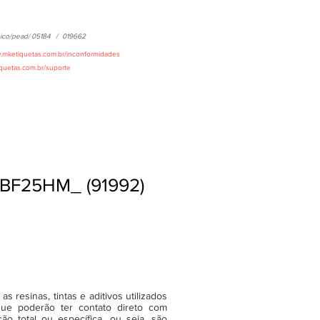
ico/pead/
05184
/
019662
w.mketiquetas.com.br/inconformidades
iquetas.com.br/suporte
BF25HM_ (91992)
 resinas, tintas e aditivos utilizados
ue poderão ter contato direto com
o total ou específica, ou seja, são