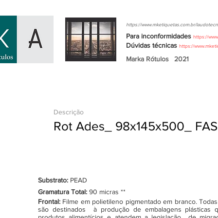
https://www.mketiquetas.com.br/laudotecn
Para inconformidades
https://ww
Dúvidas
técnicas
https://www.mket
Marka Rótulos
2021
Descrição
Rot Ades_ 98x145x500_ FAS
Substrato:
PEAD
Gramatura Total:
90 micras **
Frontal:
Filme em polietileno pigmentado em branco. Todas as
são destinados à produção de embalagens plásticas q
produtos alimentícios e atendem a legislação de migraçã