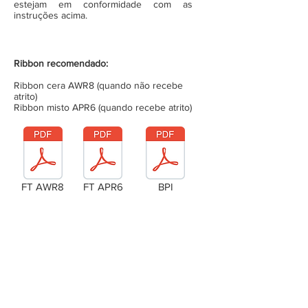
estejam em conformidade com as
instruções acima.
Ribbon recomendado:
Ribbon cera AWR8 (quando não recebe
atrito)
Ribbon misto APR6 (quando recebe atrito)
FT AWR8
FT APR6
BPI
Laudo Técnico
Metragem da bobina (completa)