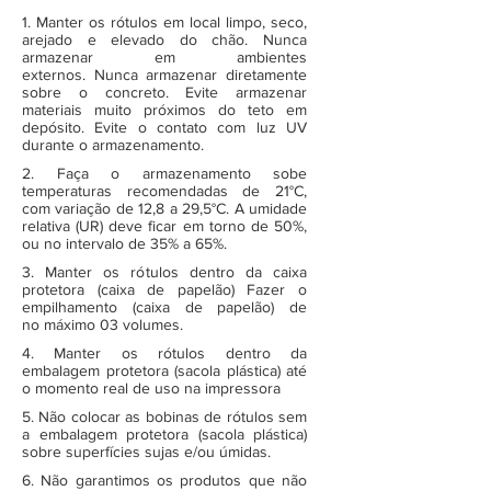
1. Manter os rótulos em local limpo, seco,
arejado e elevado do chão. Nunca
armazenar em ambientes
externos. Nunca armazenar diretamente
sobre o concreto. Evite armazenar
materiais muito próximos do teto em
depósito. Evite o contato com luz UV
durante o armazenamento.
2. Faça o armazenamento sobe
temperaturas recomendadas de 21°C,
com variação de 12,8 a 29,5°C. A umidade
relativa (UR) deve ficar em torno de 50%,
ou no intervalo de 35% a 65%.
3. Manter os rótulos dentro da caixa
protetora (caixa de papelão) Fazer o
empilhamento (caixa de papelão) de
no máximo 03 volumes.
4. Manter os rótulos dentro da
embalagem protetora (sacola plástica) até
o momento real de uso na impressora
5. Não colocar as bobinas de rótulos sem
a embalagem protetora (sacola plástica)
sobre superfícies sujas e/ou úmidas.
6. Não garantimos os produtos que não