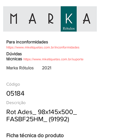
Para inconformidades
https://www.mketiquetas.com.br/inconformidades
Dúvidas
técnicas
https://www.mketiquetas.com.br/suporte
Marka Rótulos
2021
Código
05184
Descrição
Rot Ades_ 98x145x500_
FASBF25HM_ (91992)
Ficha técnica do produto